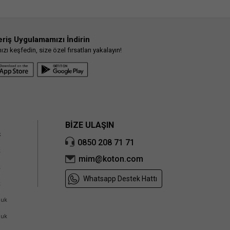
eriş Uygulamamızı İndirin
ı keşfedin, size özel fırsatları yakalayın!
BİZE ULAŞIN
k
0850 208 71 71
k
mim@koton.com
k
Whatsapp Destek Hattı
k
cuk
cuk