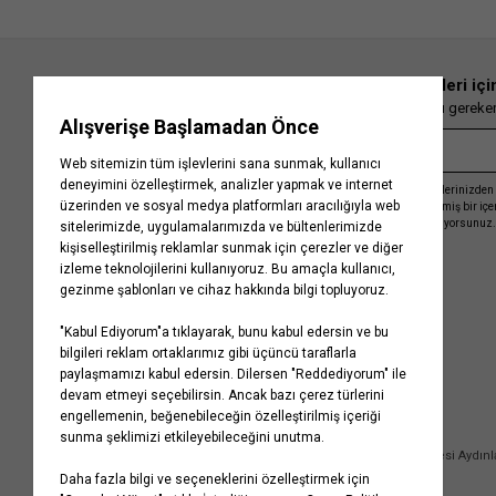
En güncel moda haberleri içi
Herkesten önce kaçırılmaması gereken 
Kayıt olmakla, Koton ile olan etkileşimlerinizden 
işleme almamız ve size kişiselleştirilmiş bir iç
Gizlilik Politikasını
kabul etmiş sayılıyorsunuz.
Kurumsal
Yardım
Hakkımızda
Sıkça Sorulan Sorular
Koton Blog
İptal & İade Prosedürü
Yaşama Saygı
İade Talebi Oluşturma Rehberi
Projelerimiz
Üyeliksiz Sipariş Takibi
Koton'da Kariyer
Site Haritası
Politikalarımız
Mağazalarımız
Bilgi Toplumu Hizmetleri
Kampanyalar
Yatırımcı İlişkileri
Kişisel Verilerin Korunması
Kurumsal Hediye Kartı
Müşteri Kişisel Verilerinin İşlenmesi Aydın
İletişim
Çerez Aydınlatma Metni
İletişim Aydınlatma Metni