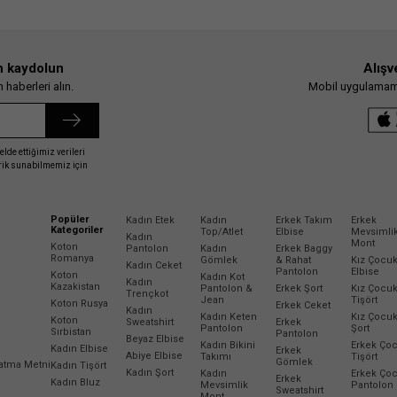
n kaydolun
Alışv
haberleri alın.
Mobil uygulamamız
elde ettiğimiz verileri
erik sunabilmemiz için
Popüler
Kadın Etek
Kadın
Erkek Takım
Erkek
Kategoriler
Top/Atlet
Elbise
Mevsimli
Kadın
Mont
Koton
Pantolon
Kadın
Erkek Baggy
Romanya
Gömlek
& Rahat
Kız Çocu
Kadın Ceket
Pantolon
Elbise
Koton
Kadın Kot
Kadın
Kazakistan
Pantolon &
Erkek Şort
Kız Çocu
Trençkot
Jean
Tişört
Koton Rusya
Erkek Ceket
Kadın
Kadın Keten
Kız Çocu
Koton
Sweatshirt
Erkek
Pantolon
Şort
Sırbistan
Pantolon
Beyaz Elbise
Kadın Bikini
Erkek Ço
Kadın Elbise
Erkek
Abiye Elbise
Takımı
Tişört
Gömlek
latma Metni
Kadın Tişört
Kadın Şort
Kadın
Erkek Ço
Erkek
Kadın Bluz
Mevsimlik
Pantolon
Sweatshirt
Mont