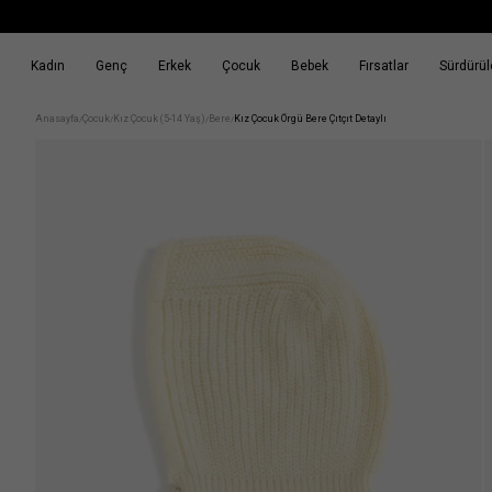
Kadın
Genç
Erkek
Çocuk
Bebek
Fırsatlar
Sürdürüle
k
Fırsatlar
Sürdürülebilirlik
Anasayfa
Çocuk
Kız Çocuk (5-14 Yaş)
Bere
Kız Çocuk Örgü Bere Çıtçıt Detaylı
/
/
/
/