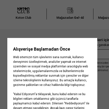
Koton Club
Mağazadan
Gel-Al
Mağaza
En güncel moda haberleri içi
Herkesten önce kaçırılmaması gereken 
Kayıt olmakla, Koton ile olan etkileşimlerinizden 
işleme almamız ve size kişiselleştirilmiş bir iç
Gizlilik Politikasını
kabul etmiş sayılıyorsunuz.
Kurumsal
Yardım
Hakkımızda
Sıkça Sorulan Sorular
Koton Blog
İptal & İade Prosedürü
Yaşama Saygı
İade Talebi Oluşturma Rehberi
Projelerimiz
Üyeliksiz Sipariş Takibi
Koton'da Kariyer
Site Haritası
Politikalarımız
Mağazalarımız