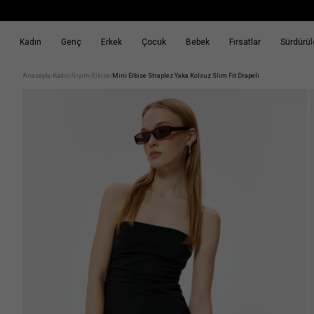
Kadın
Genç
Erkek
Çocuk
Bebek
Fırsatlar
Sürdürüle
k
Fırsatlar
Sürdürülebilirlik
Anasayfa
Kadın
Giyim
Elbise
Mini Elbise Straplez Yaka Kolsuz Slim Fit Drapeli
/
/
/
/