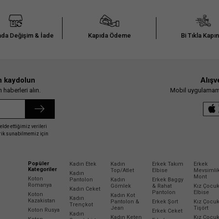
da Değişim & İade
Kapıda Ödeme
Bi Tıkla Kapı
n kaydolun
Alışv
haberleri alın.
Mobil uygulamamız
elde ettiğimiz verileri
erik sunabilmemiz için
Popüler
Kadın Etek
Kadın
Erkek Takım
Erkek
Kategoriler
Top/Atlet
Elbise
Mevsimli
Kadın
Mont
Koton
Pantolon
Kadın
Erkek Baggy
Romanya
Gömlek
& Rahat
Kız Çocu
Kadın Ceket
Pantolon
Elbise
Koton
Kadın Kot
Kadın
Kazakistan
Pantolon &
Erkek Şort
Kız Çocu
Trençkot
Jean
Tişört
Koton Rusya
Erkek Ceket
Kadın
Kadın Keten
Kız Çocu