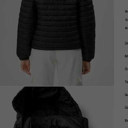
B
G
K
Ür
M
Ö
T
M
İ
Ü
B