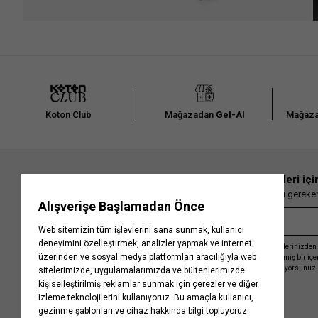
Koton Club
Mağazadan
Gel-Al
Mağaza
En güncel moda haberleri içi
Herkesten önce kaçırılmaması gereken 
Kayıt olmakla, Koton ile olan etkileşimlerinizden 
işleme almamız ve size kişiselleştirilmiş bir iç
Gizlilik Politikasını
kabul etmiş sayılıyorsunuz.
Kurumsal
Yardım
Hakkımızda
Sıkça Sorulan Sorular