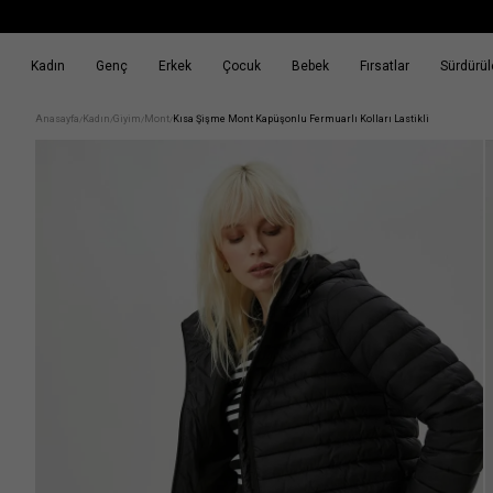
Kadın
Genç
Erkek
Çocuk
Bebek
Fırsatlar
Sürdürüle
k
Fırsatlar
Sürdürülebilirlik
Anasayfa
Kadın
Giyim
Mont
Kısa Şişme Mont Kapüşonlu Fermuarlı Kolları Lastikli
/
/
/
/