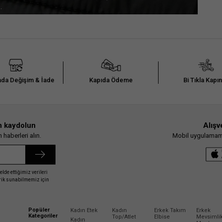
da Değişim & İade
Kapıda Ödeme
Bi Tıkla Kapı
n kaydolun
Alışv
haberleri alın.
Mobil uygulamamız
elde ettiğimiz verileri
erik sunabilmemiz için
Popüler
Kadın Etek
Kadın
Erkek Takım
Erkek
Kategoriler
Top/Atlet
Elbise
Mevsimli
Kadın