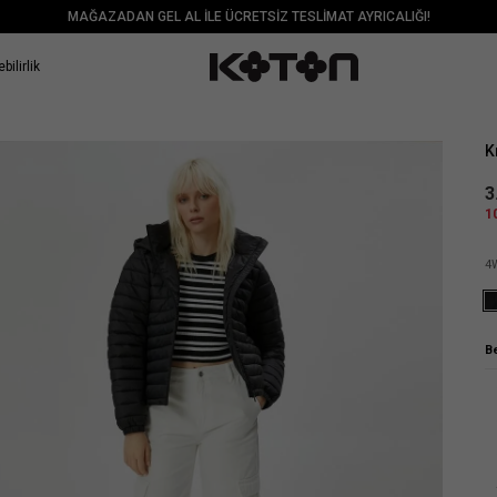
MAĞAZADAN GEL AL İLE ÜCRETSİZ TESLİMAT AYRICALIĞI!
bilirlik
Sat
K
3
1
4
B