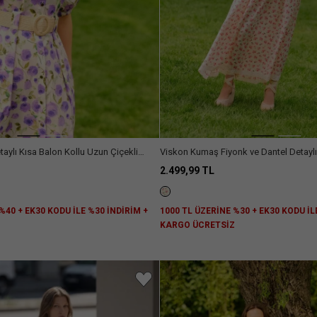
aylı Kısa Balon Kollu Uzun Çiçekli
Viskon Kumaş Fiyonk ve Dantel Detaylı
ise
Askılı Çiçekli Uzun Elbise
2.499,99 TL
%40 + EK30 KODU İLE %30 İNDİRİM +
1000 TL ÜZERİNE %30 + EK30 KODU İL
Z
KARGO ÜCRETSİZ