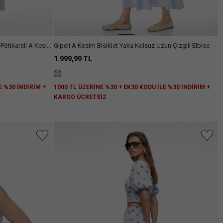
 Pötikareli A Kesim
Gipeli A Kesim Bisiklet Yaka Kolsuz Uzun Çizgili Elbise
1.999,99 TL
E %30 İNDİRİM +
1000 TL ÜZERİNE %30 + EK30 KODU İLE %30 İNDİRİM +
KARGO ÜCRETSİZ
niz.