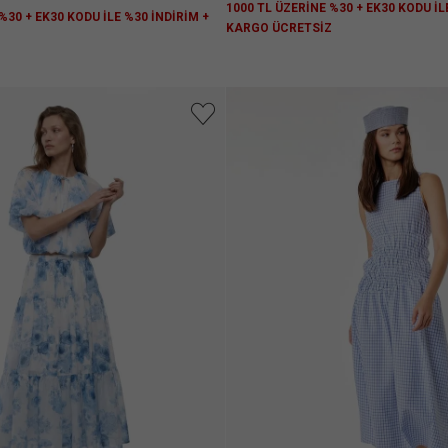
1000 TL ÜZERİNE %30 + EK30 KODU İL
%30 + EK30 KODU İLE %30 İNDİRİM +
KARGO ÜCRETSİZ
Z