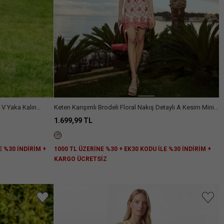
 V Yaka Kalın
Keten Karışımlı Brodeli Floral Nakış Detaylı A Kesim Mini
Etek
1.699,99 TL
E %30 İNDİRİM +
1000 TL ÜZERİNE %30 + EK30 KODU İLE %30 İNDİRİM +
KARGO ÜCRETSİZ