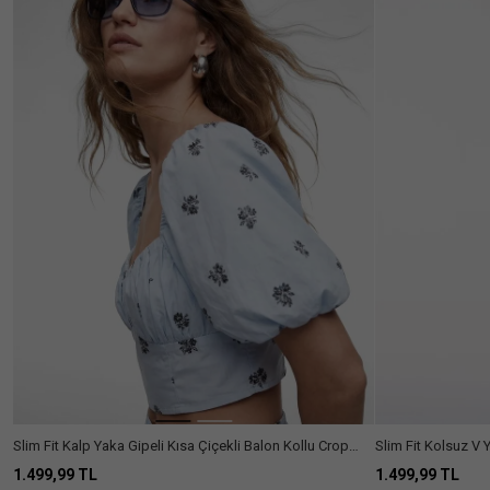
Slim Fit Kalp Yaka Gipeli Kısa Çiçekli Balon Kollu Crop
Slim Fit Kolsuz V 
Büstiyer
1.499,99 TL
1.499,99 TL