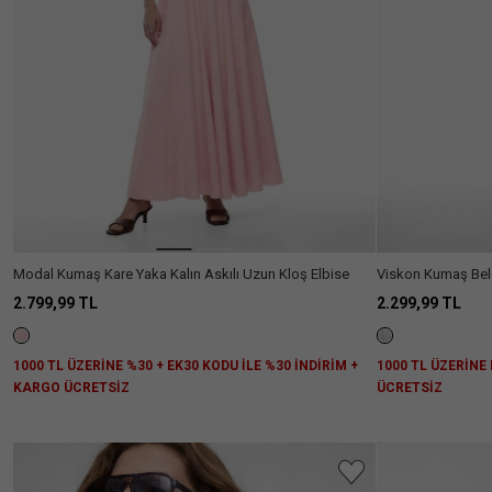
Ülke Seçiniz
Modal Kumaş Kare Yaka Kalın Askılı Uzun Kloş Elbise
Viskon Kumaş Beld
Çizgili Uzun Etek
2.799,99 TL
2.299,99 TL
1000 TL ÜZERİNE %30 + EK30 KODU İLE %30 İNDİRİM +
1000 TL ÜZERİNE
KARGO ÜCRETSİZ
ÜCRETSİZ