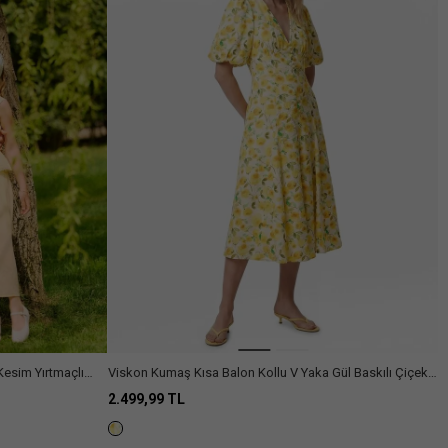
Kesim Yırtmaçlı
Viskon Kumaş Kısa Balon Kollu V Yaka Gül Baskılı Çiçekli
Midi Boy Elbise
2.499,99 TL