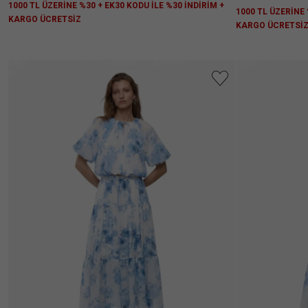
1000 TL ÜZERİNE %30 + EK30 KODU İLE %30 İNDİRİM +
Almanızı
1000 TL ÜZERİNE 
Öneriyor.
KARGO ÜCRETSİZ
KARGO ÜCRETSİ
Kullanıcıların
(32)
Çoğu 1
Beden
Büyük
Almanızı
Öneriyor.