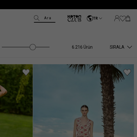
Ara
TR
6.216 Ürün
SIRALA