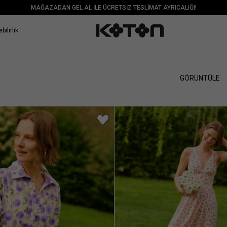
MAĞAZADAN GEL AL İLE ÜCRETSİZ TESLİMAT AYRICALIĞI!
bilirlik
GÖRÜNTÜLE