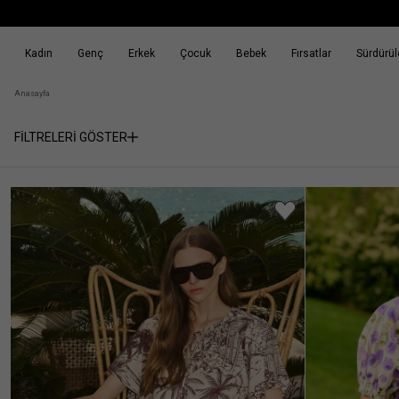
Kadın
Genç
Erkek
Çocuk
Bebek
Fırsatlar
Sürdürüle
k
Fırsatlar
Sürdürülebilirlik
Anasayfa
FİLTRELERİ GÖSTER
Cinsiyet
Kadın
(6216)
Kategori
Fiyat
Aralığı