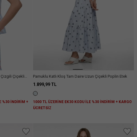
Arama
Çizgili Çiçekli
Pamuklu Katlı Kloş Tam Daire Uzun Çiçekli Poplin Etek
1.899,99 TL
E %30 İNDİRİM +
1000 TL ÜZERİNE EK30 KODU İLE %30 İNDİRİM + KARGO
ÜCRETSİZ