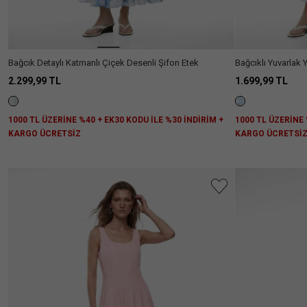
Bağcık Detaylı Katmanlı Çiçek Desenli Şifon Etek
Bağcıklı Yuvarlak 
2.299,99 TL
1.699,99 TL
1000 TL ÜZERİNE %40 + EK30 KODU İLE %30 İNDİRİM +
1000 TL ÜZERİNE 
KARGO ÜCRETSİZ
KARGO ÜCRETSİ
Aradığını