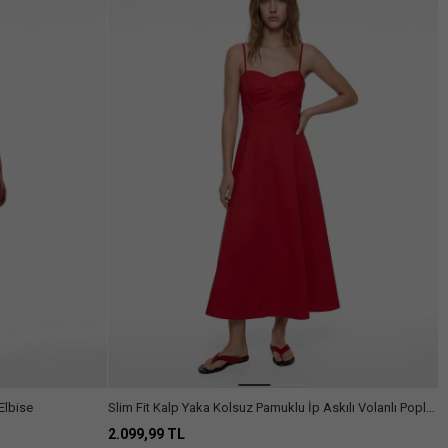
Elbise
Slim Fit Kalp Yaka Kolsuz Pamuklu İp Askılı Volanlı Poplin
Uzun Elbise
2.099,99 TL