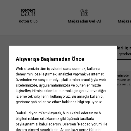
Koton Club
Mağazadan
Gel-Al
Mağaza
En güncel moda haberleri içi
Herkesten önce kaçırılmaması gereken 
Kayıt olmakla, Koton ile olan etkileşimlerinizden 
işleme almamız ve size kişiselleştirilmiş bir iç
Gizlilik Politikasını
kabul etmiş sayılıyorsunuz.
Kurumsal
Yardım
Hakkımızda
Sıkça Sorulan Sorular
Koton Blog
İptal & İade Prosedürü
Yaşama Saygı
İade Talebi Oluşturma Rehberi
Projelerimiz
Üyeliksiz Sipariş Takibi
Koton'da Kariyer
Site Haritası
Politikalarımız
Mağazalarımız