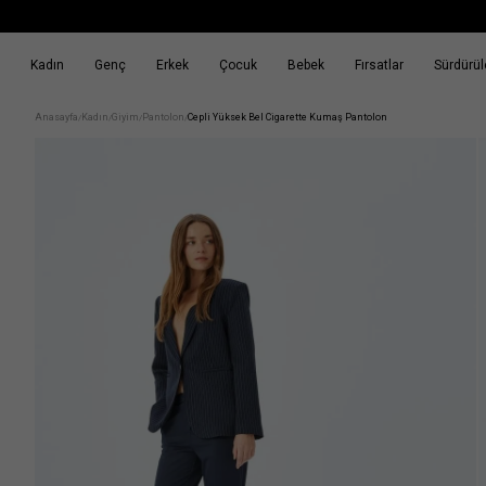
Kadın
Genç
Erkek
Çocuk
Bebek
Fırsatlar
Sürdürüle
k
Fırsatlar
Sürdürülebilirlik
Anasayfa
Kadın
Giyim
Pantolon
Cepli Yüksek Bel Cigarette Kumaş Pantolon
/
/
/
/