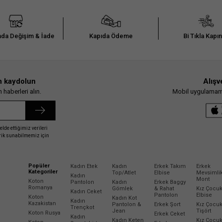
da Değişim & İade
Kapıda Ödeme
Bi Tıkla Kapı
n kaydolun
Alışv
haberleri alın.
Mobil uygulamamız
elde ettiğimiz verileri
erik sunabilmemiz için
Popüler
Kadın Etek
Kadın
Erkek Takım
Erkek
Kategoriler
Top/Atlet
Elbise
Mevsimli
Kadın
Mont
Koton
Pantolon
Kadın
Erkek Baggy
Romanya
Gömlek
& Rahat
Kız Çocu
Kadın Ceket
Pantolon
Elbise
Koton
Kadın Kot
Kadın
Kazakistan
Pantolon &
Erkek Şort
Kız Çocu
Trençkot
Jean
Tişört
Koton Rusya
Erkek Ceket
Kadın
Kadın Keten
Kız Çocu