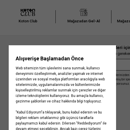
Koton Club
Mağazadan
Gel-Al
Mağaza
En güncel moda haberleri içi
Herkesten önce kaçırılmaması gereken 
Kayıt olmakla, Koton ile olan etkileşimlerinizden 
işleme almamız ve size kişiselleştirilmiş bir iç
Gizlilik Politikasını
kabul etmiş sayılıyorsunuz.
Kurumsal
Yardım
Hakkımızda
Sıkça Sorulan Sorular
Koton Blog
İptal & İade Prosedürü
Yaşama Saygı
İade Talebi Oluşturma Rehberi
Projelerimiz
Üyeliksiz Sipariş Takibi
Koton'da Kariyer
Site Haritası
Politikalarımız
Mağazalarımız