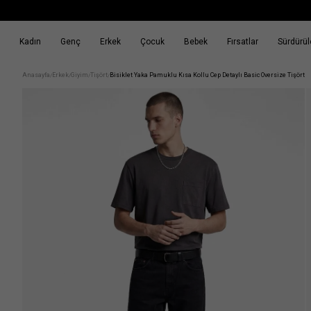
Kadın
Genç
Erkek
Çocuk
Bebek
Fırsatlar
Sürdürüle
k
Fırsatlar
Sürdürülebilirlik
Anasayfa
Erkek
Giyim
Tişört
Bisiklet Yaka Pamuklu Kısa Kollu Cep Detaylı Basic Oversize Tişört
/
/
/
/