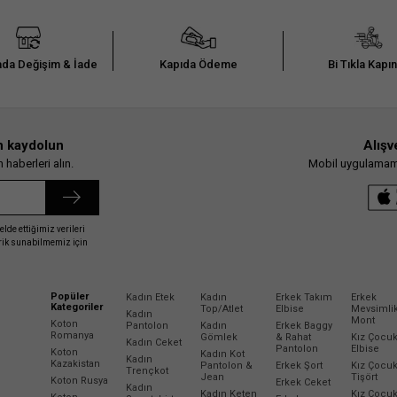
da Değişim & İade
Kapıda Ödeme
Bi Tıkla Kapı
n kaydolun
Alışv
haberleri alın.
Mobil uygulamamız
elde ettiğimiz verileri
erik sunabilmemiz için
Popüler
Kadın Etek
Kadın
Erkek Takım
Erkek
Kategoriler
Top/Atlet
Elbise
Mevsimli
Kadın
Mont
Koton
Pantolon
Kadın
Erkek Baggy
Romanya
Gömlek
& Rahat
Kız Çocu
Kadın Ceket
Pantolon
Elbise
Koton
Kadın Kot
Kadın
Kazakistan
Pantolon &
Erkek Şort
Kız Çocu
Trençkot
Jean
Tişört
Koton Rusya
Erkek Ceket
Kadın
Kadın Keten
Kız Çocu