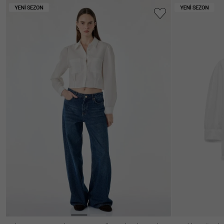
Klasik
(66)
Daha
Balon
(8)
Fazla
Kol
Kruvaze
(2)
Fit
Göster
Düşük
(97)
Oversize
(3)
Omuz
Bağlamalı
(1)
Kol
Daha
Yaka
Kolsuz
(8)
Boyu
Fazla
Göster
Bebe
(1)
Bol
(5)
Standart
(1)
Yaka
Kalıp
Beden_oneri
Bisiklet
(4)
Oversize
(8)
Yaka
3/4
(3)
Regular
Kullanıcıların
(59)
(1)
Kol
Dik
(1)
Çoğu 1
Relax
(3)
Yaka
Beden
Kısa
(24)
Küçük
Kol
Slim
(37)
Fermuarlı
(1)
Almanızı
Fit
Kolsuz
(7)
Öneriyor.
Daha
Daha
Fazla
Uzun
(79)
Fazla
Göster
Kol
Göster
Yarım
(1)
Kol