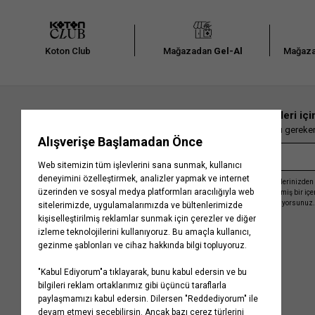
Koton Club
Mağazadan
Gel-Al
Mağaza
En güncel moda haberleri içi
Herkesten önce kaçırılmaması gereken 
Kayıt olmakla, Koton ile olan etkileşimlerinizden 
işleme almamız ve size kişiselleştirilmiş bir iç
Gizlilik Politikasını
kabul etmiş sayılıyorsunuz.
Kurumsal
Yardım
Hakkımızda
Sıkça Sorulan Sorular
Koton Blog
İptal & İade Prosedürü
Yaşama Saygı
İade Talebi Oluşturma Rehberi
Projelerimiz
Üyeliksiz Sipariş Takibi
Koton'da Kariyer
Site Haritası
Politikalarımız
Mağazalarımız