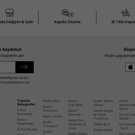
da Değişim & İade
Kapıda Ödeme
Bi Tıkla Kapı
n kaydolun
Alışv
haberleri alın.
Mobil uygulamamız
elde ettiğimiz verileri
erik sunabilmemiz için
Popüler
Kadın Etek
Kadın
Erkek Takım
Erkek
Kategoriler
Top/Atlet
Elbise
Mevsimli
Kadın
Mont
Koton
Pantolon
Kadın
Erkek Baggy
Romanya
Gömlek
& Rahat
Kız Çocu
Kadın Ceket
Pantolon
Elbise
Koton
Kadın Kot
Kadın
Kazakistan
Pantolon &
Erkek Şort
Kız Çocu
Trençkot
Jean
Tişört
Koton Rusya
Erkek Ceket
Kadın
Kadın Keten
Kız Çocu