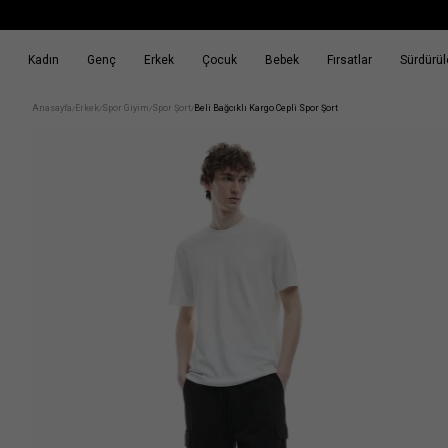
Kadın
Genç
Erkek
Çocuk
Bebek
Fırsatlar
Sürdürüle
k
Fırsatlar
Sürdürülebilirlik
Anasayfa
Erkek
Spor Giyim
Spor Şort
Beli Bağcıklı Kargo Cepli Spor Şort
/
/
/
/