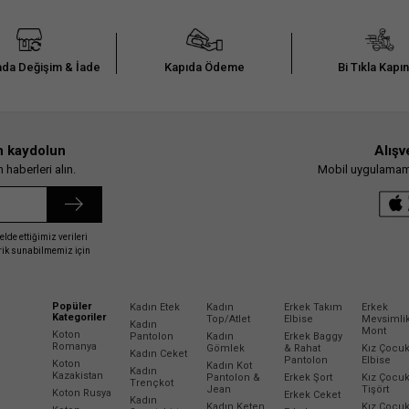
da Değişim & İade
Kapıda Ödeme
Bi Tıkla Kapı
n kaydolun
Alışv
haberleri alın.
Mobil uygulamamız
elde ettiğimiz verileri
erik sunabilmemiz için
Popüler
Kadın Etek
Kadın
Erkek Takım
Erkek
Kategoriler
Top/Atlet
Elbise
Mevsimli
Kadın
Mont
Koton
Pantolon
Kadın
Erkek Baggy
Romanya
Gömlek
& Rahat
Kız Çocu
Kadın Ceket
Pantolon
Elbise
Koton
Kadın Kot
Kadın
Kazakistan
Pantolon &
Erkek Şort
Kız Çocu
Trençkot
Jean
Tişört
Koton Rusya
Erkek Ceket
Kadın
Kadın Keten
Kız Çocu