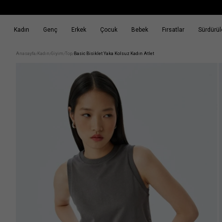
Kadın
Genç
Erkek
Çocuk
Bebek
Fırsatlar
Sürdürüle
k
Fırsatlar
Sürdürülebilirlik
Anasayfa
Kadın
Giyim
Top
Basic Bisiklet Yaka Kolsuz Kadın Atlet
/
/
/
/