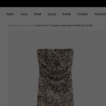
Kadın
Genç
Erkek
Çocuk
Bebek
Fırsatlar
Sürdürüle
k
Fırsatlar
Sürdürülebilirlik
Anasayfa
Kadın
Giyim
Etek
Astarlı Slim Fit Drapeli Leopar Desenli Midi Boy Tül Etek
/
/
/
/