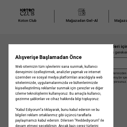
Koton Club
Mağazadan
Gel-Al
Mağaza
En güncel moda haberleri içi
Herkesten önce kaçırılmaması gereken 
Kayıt olmakla, Koton ile olan etkileşimlerinizden 
işleme almamız ve size kişiselleştirilmiş bir iç
Gizlilik Politikasını
kabul etmiş sayılıyorsunuz.
Kurumsal
Yardım
Hakkımızda
Sıkça Sorulan Sorular
Koton Blog
İptal & İade Prosedürü
Yaşama Saygı
İade Talebi Oluşturma Rehberi
Projelerimiz
Üyeliksiz Sipariş Takibi
Koton'da Kariyer
Site Haritası
Politikalarımız
Mağazalarımız