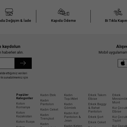
da Değişim & İade
Kapıda Ödeme
Bi Tıkla Kapı
n kaydolun
Alışv
haberleri alın.
Mobil uygulamamız
elde ettiğimiz verileri
erik sunabilmemiz için
Popüler
Kadın Etek
Kadın
Erkek Takım
Erkek
Kategoriler
Top/Atlet
Elbise
Mevsimli
Kadın
Mont
Koton
Pantolon
Kadın
Erkek Baggy
Romanya
Gömlek
& Rahat
Kız Çocu
Kadın Ceket
Pantolon
Elbise
Koton
Kadın Kot
Kadın
Kazakistan
Pantolon &
Erkek Şort
Kız Çocu
Trençkot
Jean
Tişört
Koton Rusya
Erkek Ceket
Kadın
Kadın Keten
Kız Çocu