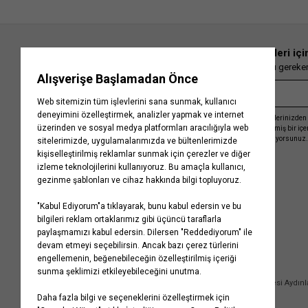
En güncel moda haberleri içi
Herkesten önce kaçırılmaması gereken 
Kayıt olmakla, Koton ile olan etkileşimlerinizden 
işleme almamız ve size kişiselleştirilmiş bir iç
Gizlilik Politikasını
kabul etmiş sayılıyorsunuz.
Kurumsal
Yardım
Hakkımızda
Sıkça Sorulan Sorular
Koton Blog
İptal & İade Prosedürü
Yaşama Saygı
İade Talebi Oluşturma Rehberi
Projelerimiz
Üyeliksiz Sipariş Takibi
Koton'da Kariyer
Site Haritası
Politikalarımız
Mağazalarımız
Bilgi Toplumu Hizmetleri
Kampanyalar
Yatırımcı İlişkileri
Kişisel Verilerin Korunması
Kurumsal Hediye Kartı
Müşteri Kişisel Verilerinin İşlenmesi Aydın
İletişim
Çerez Aydınlatma Metni
İletişim Aydınlatma Metni