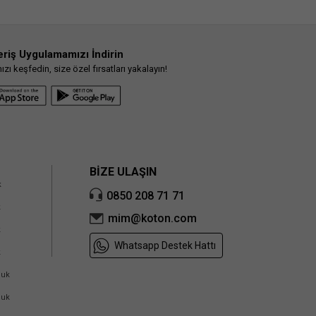
eriş Uygulamamızı İndirin
ı keşfedin, size özel fırsatları yakalayın!
BİZE ULAŞIN
k
0850 208 71 71
k
mim@koton.com
k
Whatsapp Destek Hattı
k
cuk
cuk