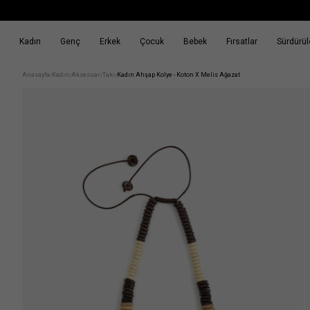
Kadın
Genç
Erkek
Çocuk
Bebek
Fırsatlar
Sürdürüle
k
Fırsatlar
Sürdürülebilirlik
Anasayfa
Kadın
Aksesuar
Takı
Kadın Ahşap Kolye - Koton X Melis Ağazat
/
/
/
/