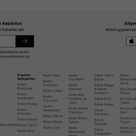
n kaydolun
Alışv
haberleri alın.
Mobil uygulamamız
elde ettiğimiz verileri
erik sunabilmemiz için
Popüler
Kadın Etek
Kadın
Erkek Takım
Erkek
Kategoriler
Top/Atlet
Elbise
Mevsimli
Kadın
Mont
Koton
Pantolon
Kadın
Erkek Baggy
Romanya
Gömlek
& Rahat
Kız Çocu
Kadın Ceket
Pantolon
Elbise
Koton
Kadın Kot
Kadın
Kazakistan
Pantolon &
Erkek Şort
Kız Çocu
Trençkot
Jean
Tişört
Koton Rusya
Erkek Ceket
Kadın
Kadın Keten
Kız Çocu
Koton
Sweatshirt
Erkek
Pantolon
Şort
Sırbistan
Pantolon
Beyaz Elbise
Kadın Bikini
Erkek Ço
Kadın Elbise
Erkek
Abiye Elbise
Takımı
Tişört
Gömlek
latma Metni
Kadın Tişört
Kadın Şort
Kadın
Erkek Ço
Erkek
Kadın Bluz
Mevsimlik
Pantolon
Sweatshirt
Mont