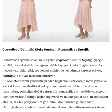
Coquelicot (Gelincik) Etek: Feminen, Romantik ve Enerjik
Fransızcada “gelincik” anlamına gelen
coquelicot
, ismini taşıdığı çiçeğin
zarifliğini ve doğallığını eteğe ustalıkla taşıyor. Adeta rüzgârda savrulan
incecik yapraklar gibi, coquelicot etekler de her adımda hareket ediyor,
hafifliğiyle bir yaz masalını andırıyor.
Bu özel etek formu genellikle yandan bağlamalı detayları, parçalı yapısı ve
kat kat kesimleriyle dikkat çekiyor. Asimetrik ve dökümlü etek ucu
tasarımları, gelinciğin doğal yaprak formunu stilize bir şekilde yansıtıyor.
Feminen ve zarif olduğu kadar özgüvenli ve dikkat çekici de olan coquelicot
etekler, tek bir parçayla tüm görünümü dönüştürme gücüne sahip.
Hafifliğiyle yaz günlerini ferahlatırken, dokusuyla stilinize anlam katıyor.