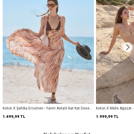
Koton X Şahika Ercümen - Yarım Astarlı Kat Kat Desenli
Koton X Melis Ağazat 
Tül Etek
Kesim Dantel Detaylı M
1.499,99 TL
1.999,99 TL