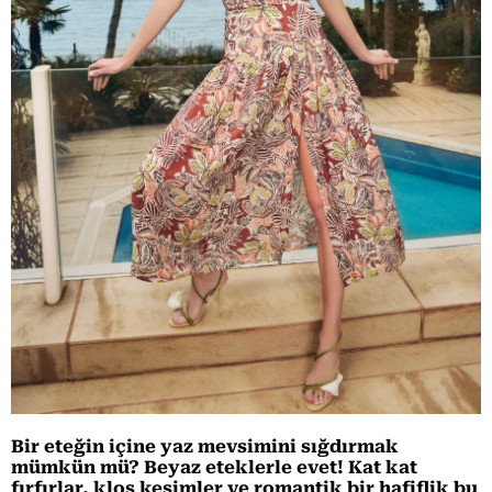
Bir eteğin içine yaz mevsimini sığdırmak
mümkün mü? Beyaz eteklerle evet! Kat kat
fırfırlar, kloş kesimler ve romantik bir hafiflik bu