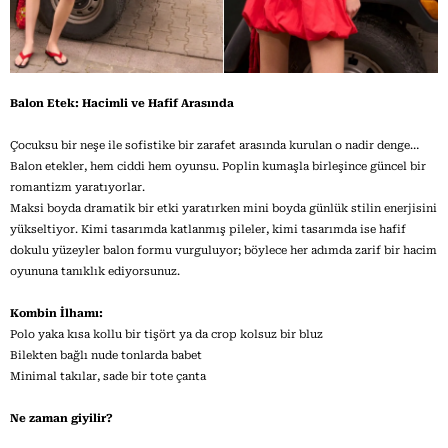
Balon Etek: Hacimli ve Hafif Arasında
Çocuksu bir neşe ile sofistike bir zarafet arasında kurulan o nadir denge…
Balon etekler, hem ciddi hem oyunsu. Poplin kumaşla birleşince güncel bir
romantizm yaratıyorlar.
Maksi boyda dramatik bir etki yaratırken mini boyda günlük stilin enerjisini
yükseltiyor. Kimi tasarımda katlanmış pileler, kimi tasarımda ise hafif
dokulu yüzeyler balon formu vurguluyor; böylece her adımda zarif bir hacim
oyununa tanıklık ediyorsunuz.
Kombin İlhamı:
Polo yaka kısa kollu bir tişört ya da crop kolsuz bir bluz
Bilekten bağlı nude tonlarda babet
Minimal takılar, sade bir tote çanta
Ne zaman giyilir?