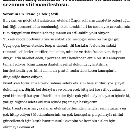
sezonun stil manifestosu.
Sezonun En Trend 5 Etek 5 Stili
Bu yazın en güçlü stil anlatıcısı: etekler! Özgür ruhların zarafetle buluştuğu,
hafifliğin cesaretle harmanlandığı etek kombinleri bu sezon yaz mevsiminin
tüm duygularını üzerinizde taşımanın en stil sahibi yolu oluyor.
Yüksek moda podyumlarından sokak stiline doğru esen bir rüzgar gibi…
Uçuş uçuş beyaz etekler, leopar desenli tül baskılar, balon formdaki
romantik silüetler, midiler, maksiler, miniler ve daha fazlası var. Hepsi
duygularla hareket eden, spontane ama kendinden emin bir stil anlayışını
temsil ediyor. Kimi zaman dantelin şeffaf dokunuşuyla stilinizi
hareketlendiriyor, kimi zamansa pastel tonlardaki keten kumaşlarla
dinginliğe davet ediyor.
Puantiyeli formlar ise trend sahnesindeki etkisini hâlâ sürdürüyor; payet
dokunuşları, düşük bel detayları ve balon etek bitişleri ise stil oyunlarına
yeni bir enerji katıyor. Üstelik etekler öyle çok yönlü, öyle hayatın içinde ki,
yaz geldiğinde adeta onların içinde yaşamaya başlıyoruz.
Peki, trend radarına yakalanan etek silüetlerinden hangisi senin tarzına en
çok hitap ediyor? Moda sahnesinin en çok konuşulan parçalarıyla stilini
güncellemek için keşfe hazır mısın? Cevaplar ve kombin sırları için
okumaya devam et!