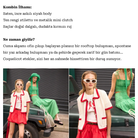
Kombin İlhamı:
Saten, ince askılı siyah body
Ten rengi stiletto ve metalik mini clutch
Saçlar doğal dalgalı, dudakta kırmızı ruj
Ne zaman giyilir?
Cuma akşamı ofis çıkışı başlayan plansız bir rooftop buluşması, spontane
bir yaz arkadaş buluşması ya da şehirde geçecek zarif bir gün batımı…
Coquelicot etekler, sizi her an sahnede hissettiren bir duruş sunuyor.