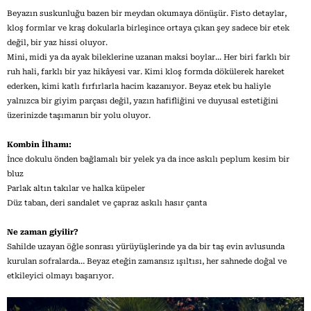
Beyazın suskunluğu bazen bir meydan okumaya dönüşür. Fisto detaylar,
kloş formlar ve kraş dokularla birleşince ortaya çıkan şey sadece bir etek
değil, bir yaz hissi oluyor.
Mini, midi ya da ayak bileklerine uzanan maksi boylar... Her biri farklı bir
ruh hali, farklı bir yaz hikâyesi var. Kimi kloş formda dökülerek hareket
ederken, kimi katlı fırfırlarla hacim kazanıyor. Beyaz etek bu haliyle
yalnızca bir giyim parçası değil, yazın hafifliğini ve duyusal estetiğini
üzerinizde taşımanın bir yolu oluyor.
Kombin İlhamı:
İnce dokulu önden bağlamalı bir yelek ya da ince askılı peplum kesim bir
bluz
Parlak altın takılar ve halka küpeler
Düz taban, deri sandalet ve çapraz askılı hasır çanta
Ne zaman giyilir?
Sahilde uzayan öğle sonrası yürüyüşlerinde ya da bir taş evin avlusunda
kurulan sofralarda… Beyaz eteğin zamansız ışıltısı, her sahnede doğal ve
etkileyici olmayı başarıyor.