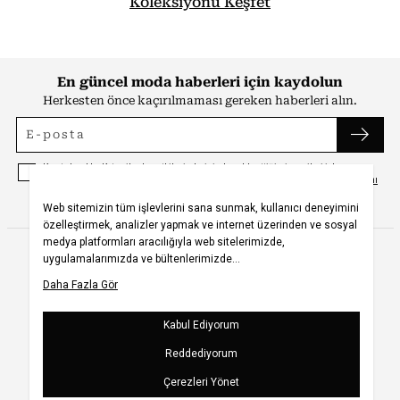
Koleksiyonu Keşfet
En güncel moda haberleri için kaydolun
Herkesten önce kaçırılmaması gereken haberleri alın.
Kayıt olmakla, Koton ile olan etkileşimlerinizden elde ettiğimiz verileri işleme
almamız ve size kişiselleştirilmiş bir içerik sunabilmemiz için
Gizlilik Politikasını
kabul etmiş sayılıyorsunuz.
UYGULAMAMIZI İNDİRİN
BİZİ TAKİP EDİN