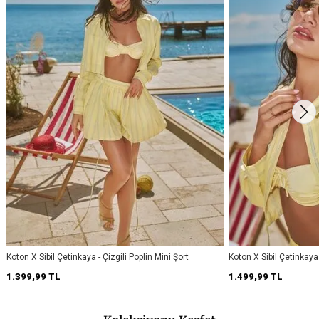
Koton X Sibil Çetinkaya - Çizgili Poplin Mini Şort
Koton X Sibil Çetinkaya
Bağlamalı Çizgili Crop
1.399,99 TL
1.499,99 TL