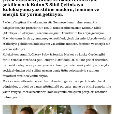
şekillenen k Koton X Sibil Çetinkaya
Koleksiyonu yaz stiline modern, feminen ve
enerjik bir yorum getiriyor.
Akdeniz'in güneşli kıyılarından süzülen neşeli enerjisine, romantik
bahçelerden yaz pazarlarının renkli atmosferine uzanan Koton X Sibil
Çetinkaya Koleksiyonu, sezonun en güçlü trendlerini bir araya getiriyor.
Mavi-beyazın ferah uyumu, meyve motifleri, çiçek desenleri, brode ve dantel
etkileriyle şekillenen koleksiyon; yaz stiline modern, feminen ve enerjik bir
yorum getiriyor.
Koleksiyon;
Amalfi, Cherry Baby & Seaside Market ve Lucky Garden gibi
farklı temalar etrafında şekilleniyor. Hafif dokular, dikkat çekici desenler,
romantik detaylar ve yazın iyimser ruhunu yansıtan renk paletiyle öne çıkan
seçki; giyimden plaj stiline uzanan geniş ürün yelpazesiyle sezonun
favorileri arasında yerini alıyor.
Midi ve mini elbiseler, etek-bluz takımları, geniş paça pantolonlar, hafif
gömlekler, brodeli ve dantel görünümlü parçalar, mayo ve bikini grupları ile
yazın vazgeçilmez aksesuarları koleksiyonun
öne çıkan parçaları arasında
bulunuyor.