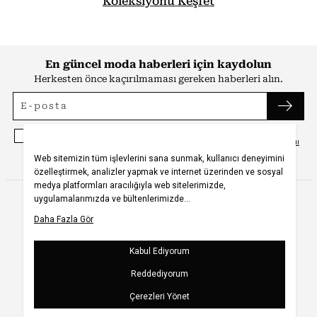
Koleksiyonu Keşfet
En güncel moda haberleri için kaydolun
Herkesten önce kaçırılmaması gereken haberleri alın.
Kayıt olmakla, Koton ile olan etkileşimlerinizden elde ettiğimiz verileri işleme
almamız ve size kişiselleştirilmiş bir içerik sunabilmemiz için
Gizlilik Politikasını
kabul etmiş sayılıyorsunuz.
UYGULAMAMIZI İNDİRİN
BİZİ TAKİP EDİN