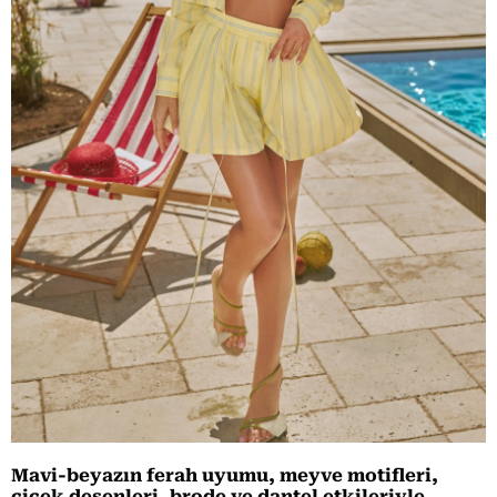
Mavi-beyazın ferah uyumu, meyve motifleri,
çiçek desenleri, brode ve dantel etkileriyle