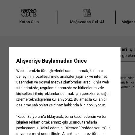
Koton Club
Mağazadan
Gel-Al
Mağaza
En güncel moda haberleri içi
Herkesten önce kaçırılmaması gereken 
Kayıt olmakla, Koton ile olan etkileşimlerinizden 
işleme almamız ve size kişiselleştirilmiş bir iç
Gizlilik Politikasını
kabul etmiş sayılıyorsunuz.
Kurumsal
Yardım
Hakkımızda
Sıkça Sorulan Sorular
Koton Blog
İptal & İade Prosedürü
Yaşama Saygı
İade Talebi Oluşturma Rehberi
Projelerimiz
Üyeliksiz Sipariş Takibi
Koton'da Kariyer
Site Haritası
Politikalarımız
Mağazalarımız