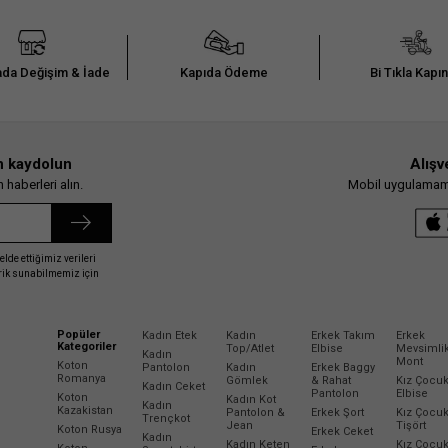
da Değişim & İade
Kapıda Ödeme
Bi Tıkla Kapı
n kaydolun
Alışv
haberleri alın.
Mobil uygulamamız
elde ettiğimiz verileri
erik sunabilmemiz için
Popüler
Kadın Etek
Kadın
Erkek Takım
Erkek
Kategoriler
Top/Atlet
Elbise
Mevsimli
Kadın
Mont
Koton
Pantolon
Kadın
Erkek Baggy
Romanya
Gömlek
& Rahat
Kız Çocu
Kadın Ceket
Pantolon
Elbise
Koton
Kadın Kot
Kadın
Kazakistan
Pantolon &
Erkek Şort
Kız Çocu
Trençkot
Jean
Tişört
Koton Rusya
Erkek Ceket
Kadın
Kadın Keten
Kız Çocu