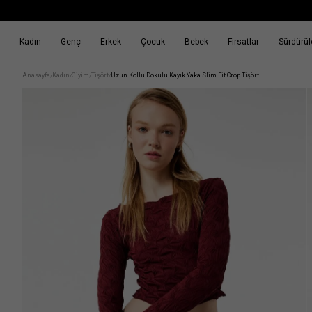
Kadın
Genç
Erkek
Çocuk
Bebek
Fırsatlar
Sürdürüle
k
Fırsatlar
Sürdürülebilirlik
Anasayfa
Kadın
Giyim
Tişört
Uzun Kollu Dokulu Kayık Yaka Slim Fit Crop Tişört
/
/
/
/