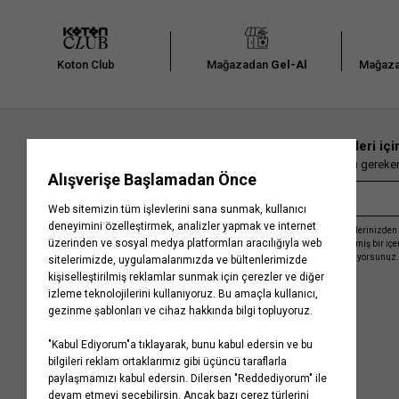
Koton Club
Mağazadan
Gel-Al
Mağaza
En güncel moda haberleri içi
Herkesten önce kaçırılmaması gereken 
Kayıt olmakla, Koton ile olan etkileşimlerinizden 
işleme almamız ve size kişiselleştirilmiş bir iç
Gizlilik Politikasını
kabul etmiş sayılıyorsunuz.
Kurumsal
Yardım
Hakkımızda
Sıkça Sorulan Sorular
Koton Blog
İptal & İade Prosedürü
Yaşama Saygı
İade Talebi Oluşturma Rehberi
Projelerimiz
Üyeliksiz Sipariş Takibi
Koton'da Kariyer
Site Haritası
Politikalarımız
Mağazalarımız