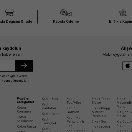
da Değişim & İade
Kapıda Ödeme
Bi Tıkla Kapı
n kaydolun
Alışv
haberleri alın.
Mobil uygulamamız
elde ettiğimiz verileri
erik sunabilmemiz için
Popüler
Kadın Etek
Kadın
Erkek Takım
Erkek
Kategoriler
Top/Atlet
Elbise
Mevsimli
Kadın
Mont
Koton
Pantolon
Kadın
Erkek Baggy
Romanya
Gömlek
& Rahat
Kız Çocu
Kadın Ceket
Pantolon
Elbise
Koton
Kadın Kot
Kadın
Kazakistan
Pantolon &
Erkek Şort
Kız Çocu
Trençkot
Jean
Tişört
Koton Rusya
Erkek Ceket
Kadın
Kadın Keten
Kız Çocu