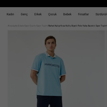
Kadın
Genç
Erkek
Çocuk
Bebek
Fırsatlar
Sürdürüle
k
Fırsatlar
Sürdürülebilirlik
Anasayfa
Erkek
Spor Giyim
Spor Tişört
Rahat Kalıp Kısa Kollu Biyeli Polo Yaka Baskılı Spor Tişört
/
/
/
/