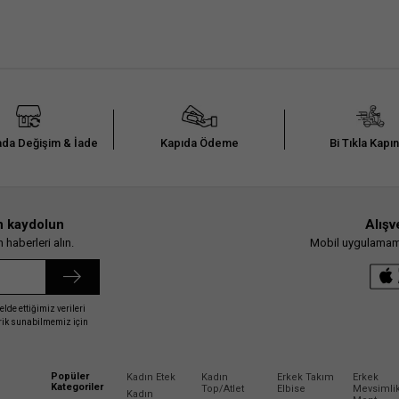
da Değişim & İade
Kapıda Ödeme
Bi Tıkla Kapı
n kaydolun
Alışv
haberleri alın.
Mobil uygulamamız
elde ettiğimiz verileri
erik sunabilmemiz için
Popüler
Kadın Etek
Kadın
Erkek Takım
Erkek
Kategoriler
Top/Atlet
Elbise
Mevsimli
Kadın