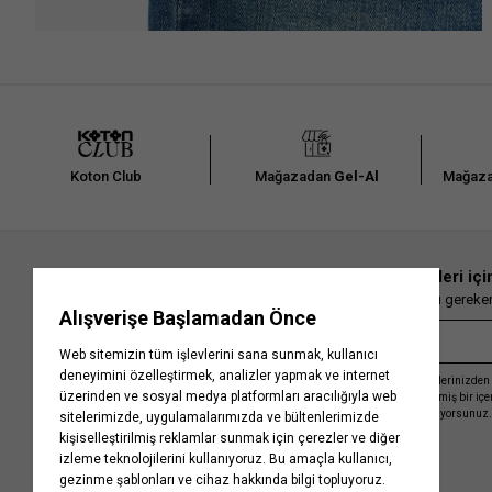
Koton Club
Mağazadan
Gel-Al
Mağaza
En güncel moda haberleri içi
Herkesten önce kaçırılmaması gereken 
Kayıt olmakla, Koton ile olan etkileşimlerinizden 
işleme almamız ve size kişiselleştirilmiş bir iç
Gizlilik Politikasını
kabul etmiş sayılıyorsunuz.
Kurumsal
Yardım
Hakkımızda
Sıkça Sorulan Sorular