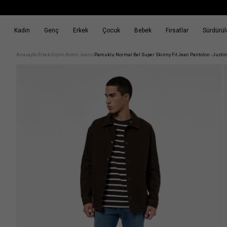
Kadın
Genç
Erkek
Çocuk
Bebek
Fırsatlar
Sürdürüle
k
Fırsatlar
Sürdürülebilirlik
Anasayfa
Erkek
Giyim
Koton Jeans
Pamuklu Normal Bel Super Skinny Fit Jean Pantolon - Justi
/
/
/
/