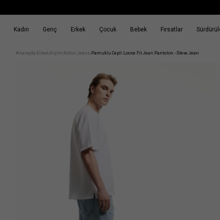
Kadın
Genç
Erkek
Çocuk
Bebek
Fırsatlar
Sürdürüle
k
Fırsatlar
Sürdürülebilirlik
Anasayfa
Erkek
Giyim
Koton Jeans
Pamuklu Cepli Loose Fit Jean Pantolon - Steve Jean
/
/
/
/