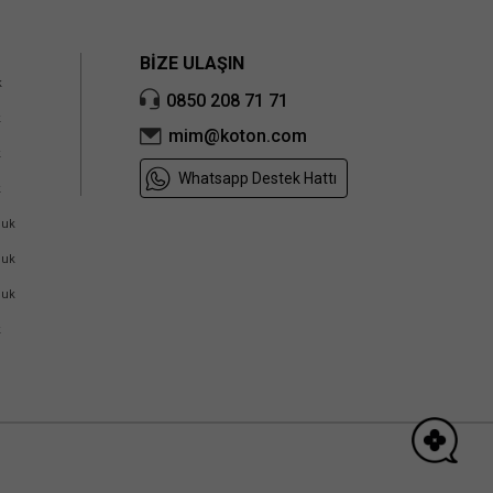
BİZE ULAŞIN
k
0850 208 71 71
k
mim@koton.com
k
Whatsapp Destek Hattı
k
cuk
cuk
cuk
k