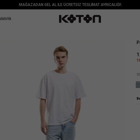
MAĞAZADAN GEL AL İLE ÜCRETSİZ TESLİMAT AYRICALIĞI!
bilirlik
Sat
P
1
1
5
B