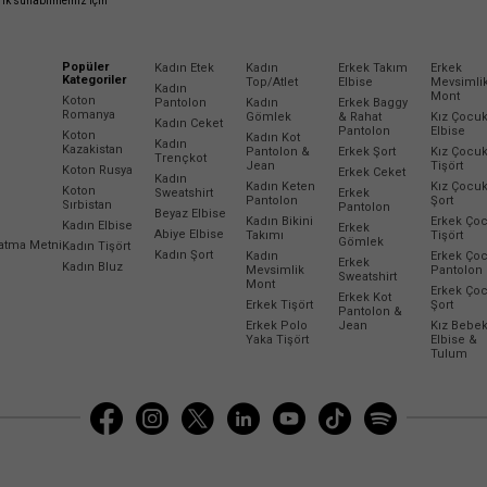
erik sunabilmemiz için
Popüler
Kadın Etek
Kadın
Erkek Takım
Erkek
Kategoriler
Top/Atlet
Elbise
Mevsimli
Kadın
Mont
Koton
Pantolon
Kadın
Erkek Baggy
Romanya
Gömlek
& Rahat
Kız Çocu
Kadın Ceket
Pantolon
Elbise
Koton
Kadın Kot
Kadın
Kazakistan
Pantolon &
Erkek Şort
Kız Çocu
Trençkot
Jean
Tişört
Koton Rusya
Erkek Ceket
Kadın
Kadın Keten
Kız Çocu
Koton
Sweatshirt
Erkek
Pantolon
Şort
Sırbistan
Pantolon
Beyaz Elbise
Kadın Bikini
Erkek Ço
Kadın Elbise
Erkek
Abiye Elbise
Takımı
Tişört
Gömlek
latma Metni
Kadın Tişört
Kadın Şort
Kadın
Erkek Ço
Erkek
Kadın Bluz
Mevsimlik
Pantolon
Sweatshirt
Mont
Erkek Ço
Erkek Kot
Erkek Tişört
Şort
Pantolon &
Erkek Polo
Jean
Kız Bebe
Yaka Tişört
Elbise &
Tulum