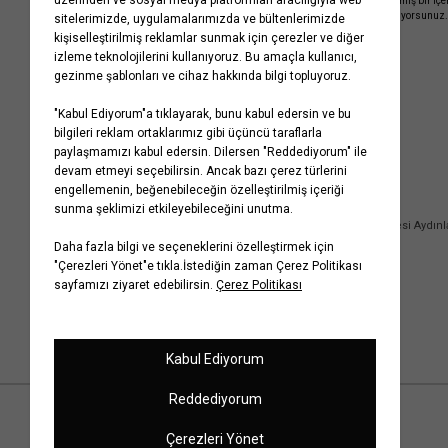
işleme almamız ve size kişiselleştirilmiş bir iç
Gizlilik Politikasını
kabul etmiş sayılıyorsunuz.
Kurumsal
Yardım
Hakkımızda
Sıkça Sorulan Sorular
Koton Blog
İptal & İade Prosedürü
Yaşama Saygı
İade Talebi Oluşturma Rehberi
Projelerimiz
Üyeliksiz Sipariş Takibi
Koton'da Kariyer
Site Haritası
Politikalarımız
Mağazalarımız
Bilgi Toplumu Hizmetleri
Kampanyalar
Yatırımcı İlişkileri
Kişisel Verilerin Korunması
Kurumsal Hediye Kartı
Müşteri Kişisel Verilerinin İşlenmesi Aydın
İletişim
Çerez Aydınlatma Metni
İletişim Aydınlatma Metni
WhatsApp Hattı Aydınlatma Metni
İlgili Kişi Başvuru Formu