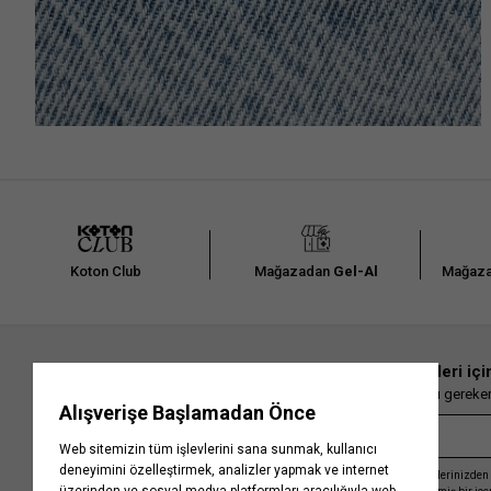
Koton Club
Mağazadan
Gel-Al
Mağaza
En güncel moda haberleri içi
Herkesten önce kaçırılmaması gereken 
Kayıt olmakla, Koton ile olan etkileşimlerinizden 