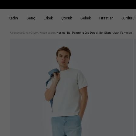
Kadın
Genç
Erkek
Çocuk
Bebek
Fırsatlar
Sürdürüle
k
Fırsatlar
Sürdürülebilirlik
Anasayfa
Erkek
Giyim
Koton Jeans
Normal Bel Pamuklu Cep Detaylı Bol Skater Jean Pantolon
/
/
/
/