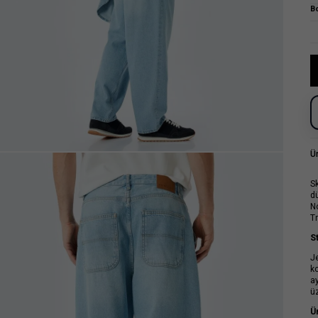
B
Ü
S
d
N
T
St
J
ko
a
ü
Ü