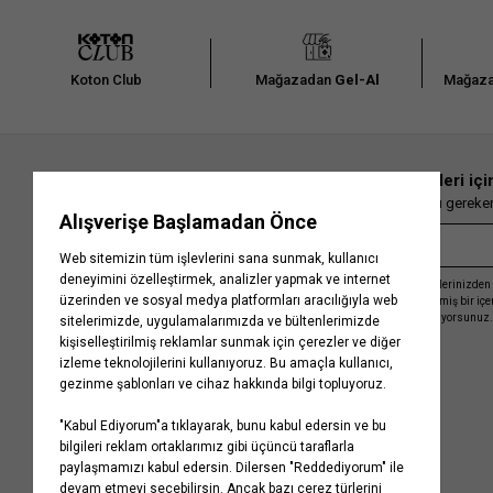
Koton Club
Mağazadan
Gel-Al
Mağaza
En güncel moda haberleri içi
Herkesten önce kaçırılmaması gereken 
Kayıt olmakla, Koton ile olan etkileşimlerinizden 
işleme almamız ve size kişiselleştirilmiş bir iç
Gizlilik Politikasını
kabul etmiş sayılıyorsunuz.
Kurumsal
Yardım
Hakkımızda
Sıkça Sorulan Sorular
Koton Blog
İptal & İade Prosedürü
Yaşama Saygı
İade Talebi Oluşturma Rehberi
Projelerimiz
Üyeliksiz Sipariş Takibi
Koton'da Kariyer
Site Haritası
Politikalarımız
Mağazalarımız