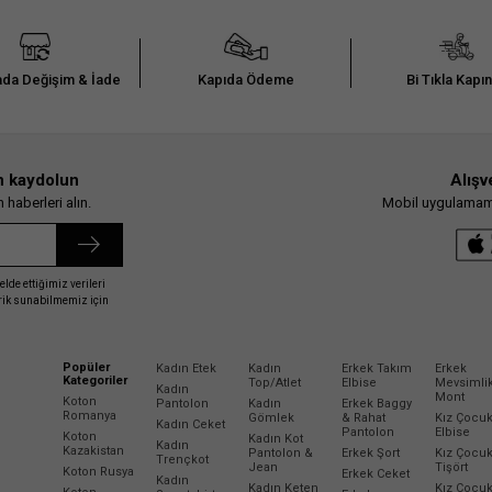
da Değişim & İade
Kapıda Ödeme
Bi Tıkla Kapı
n kaydolun
Alışv
haberleri alın.
Mobil uygulamamız
elde ettiğimiz verileri
erik sunabilmemiz için
Popüler
Kadın Etek
Kadın
Erkek Takım
Erkek
Kategoriler
Top/Atlet
Elbise
Mevsimli
Kadın
Mont
Koton
Pantolon
Kadın
Erkek Baggy
Romanya
Gömlek
& Rahat
Kız Çocu
Kadın Ceket
Pantolon
Elbise
Koton
Kadın Kot
Kadın
Kazakistan
Pantolon &
Erkek Şort
Kız Çocu
Trençkot
Jean
Tişört
Koton Rusya
Erkek Ceket
Kadın
Kadın Keten
Kız Çocu