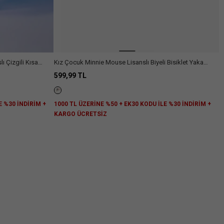
ı Çizgili Kısa
Kız Çocuk Minnie Mouse Lisanslı Biyeli Bisiklet Yaka
Baskılı Tişört
599,99 TL
E %30 İNDİRİM +
1000 TL ÜZERİNE %50 + EK30 KODU İLE %30 İNDİRİM +
KARGO ÜCRETSİZ
niz.
Arama