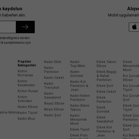
n kaydolun
Alışv
Alt Üst Takım
haberleri alın.
Mobil uygulamamız
elde ettiğimiz verileri
erik sunabilmemiz için
Popüler
Kadın Etek
Kadın
Erkek Takım
Erkek
Kategoriler
Top/Atlet
Elbise
Mevsimli
Kadın
Mont
Koton
Pantolon
Kadın
Erkek Baggy
Romanya
Gömlek
& Rahat
Kız Çocu
Kadın Ceket
Pantolon
Elbise
Koton
Kadın Kot
Kadın
Kazakistan
Pantolon &
Erkek Şort
Kız Çocu
Trençkot
Jean
Tişört
Koton Rusya
Erkek Ceket
Kadın
Kadın Keten
Kız Çocu
Koton
Sweatshirt
Erkek
Pantolon
Şort
Sırbistan
Pantolon
Beyaz Elbise
Kadın Bikini
Erkek Ço
Kadın Elbise
Erkek
Abiye Elbise
Takımı
Tişört
Gömlek
latma Metni
Kadın Tişört
Kadın Şort
Kadın
Erkek Ço
Erkek
Kadın Bluz
Mevsimlik
Pantolon
Sweatshirt
Mont
Erkek Ço
Erkek Kot
Erkek Tişört
Şort
Pantolon &
Erkek Polo
Jean
Kız Bebe