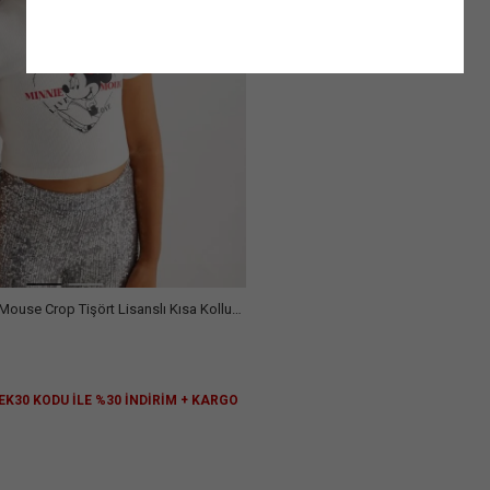
Kapat
Mouse Crop Tişört Lisanslı Kısa Kollu
 EK30 KODU İLE %30 İNDİRİM + KARGO