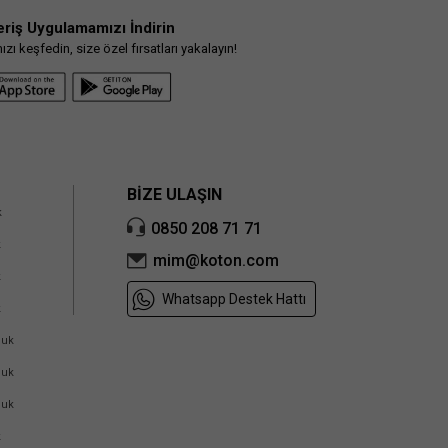
eriş Uygulamamızı İndirin
ı keşfedin, size özel fırsatları yakalayın!
BİZE ULAŞIN
k
0850 208 71 71
k
mim@koton.com
k
Whatsapp Destek Hattı
k
cuk
cuk
cuk
k