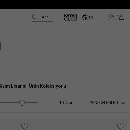
Ara
TR
 Giyim Lisanslı Ürün Koleksiyonu
10 Ürün
YENI GELENLER