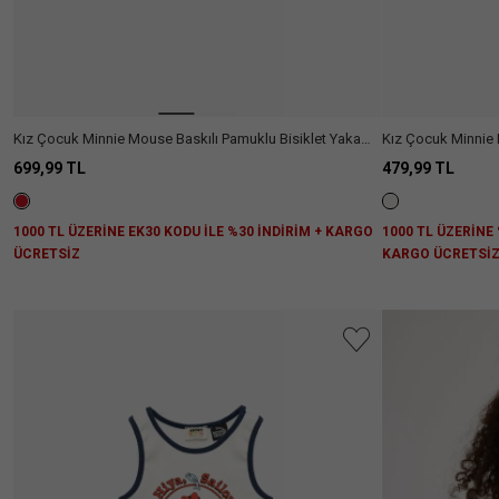
Looney
(3)
Tunes-
Bugs
Bunny
Looney
(1)
Tunes-
Kız Çocuk Minnie Mouse Baskılı Pamuklu Bisiklet Yaka
Kız Çocuk Minnie M
Sylvester
Kısa Kollu Lisanslı Tişört
Yaka Pamuklu Crop
699,99 TL
479,99 TL
Harry
(3)
Potter
Daha
1000 TL ÜZERİNE EK30 KODU İLE %30 İNDİRİM + KARGO
1000 TL ÜZERİNE 
Fazla
ÜCRETSİZ
KARGO ÜCRETSİ
Göster
Fit
Aradığını
Regular
(6)
Kol
Boyu
Slim
(4)
Fit
Kısa
(8)
Ülke Seçiniz
Kol
Kolsuz
(2)