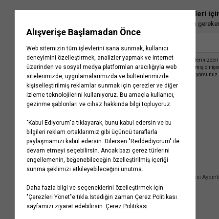
İlgili Sayfalar;
En güncel moda haberleri içi
▪
Çocuk Keten Koleksiyonu
▪
Çocuk Basic ürünler
▪
Anne Kız Koleksiyonu
▪
Çocuk 
Herkesten önce kaçırılmaması gereken 
Kayıt olmakla, Koton ile olan etkileşimlerinizden 
işleme almamız ve size kişiselleştirilmiş bir iç
Gizlilik Politikasını
kabul etmiş sayılıyorsunuz.
Kurumsal
Yardım
Hakkımızda
Sıkça Sorulan Sorular
Koton Blog
İptal & İade Prosedürü
Yaşama Saygı
İade Talebi Oluşturma Rehberi
Projelerimiz
Üyeliksiz Sipariş Takibi
Koton'da Kariyer
Site Haritası
Politikalarımız
Mağazalarımız
Bilgi Toplumu Hizmetleri
Kampanyalar
Yatırımcı İlişkileri
Kişisel Verilerin Korunması
Kurumsal Hediye Kartı
Müşteri Kişisel Verilerinin İşlenmesi Aydın
İletişim
Çerez Aydınlatma Metni
İletişim Aydınlatma Metni
WhatsApp Hattı Aydınlatma Metni
İlgili Kişi Başvuru Formu