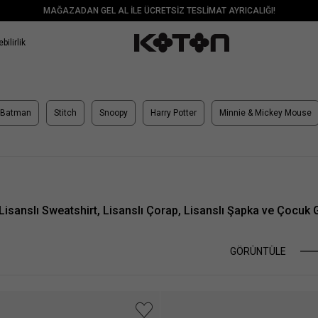
MAĞAZADAN GEL AL İLE ÜCRETSİZ TESLİMAT AYRICALIĞI!
bilirlik
Batman
Stitch
Snoopy
Harry Potter
Minnie & Mickey Mouse
e, Lisanslı Sweatshirt, Lisanslı Çorap, Lisanslı Şapka ve Çocuk
GÖRÜNTÜLE