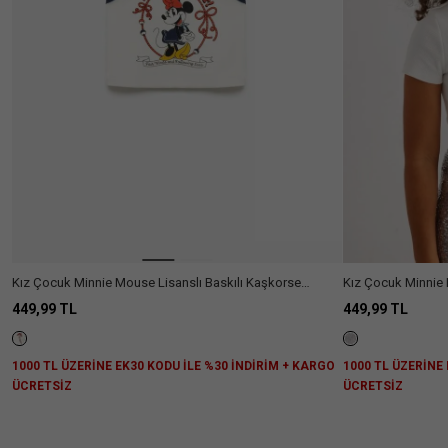
Kız Çocuk Minnie Mouse Lisanslı Baskılı Kaşkorse
Kız Çocuk Minnie 
Kolsuz Crop Atlet
Bisiklet Yaka
449,99 TL
449,99 TL
1000 TL ÜZERİNE EK30 KODU İLE %30 İNDİRİM + KARGO
1000 TL ÜZERİNE
ÜCRETSİZ
ÜCRETSİZ