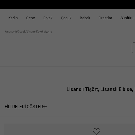
Kadın
Genç
Erkek
Çocuk
Bebek
Fırsatlar
Sürdürüle
k
Fırsatlar
Sürdürülebilirlik
Anasayfa
/
Çocuk
/
Lisans Koleksiyonu
Lisanslı Tişört, Lisanslı Elbis
FİLTRELERİ GÖSTER