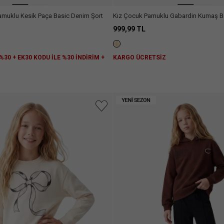
amuklu Kesik Paça Basic Denim Şort
Kız Çocuk Pamuklu Gabardin Kumaş Bas
999,99 TL
%30 + EK30 KODU İLE %30 İNDİRİM +
KARGO ÜCRETSİZ
Z