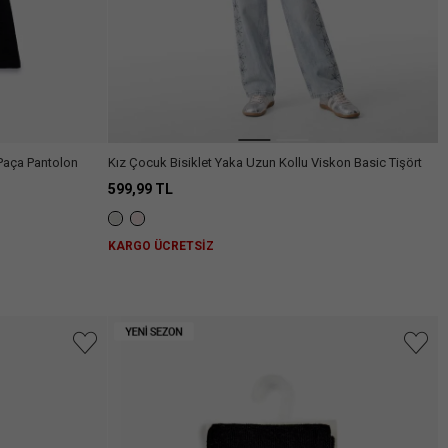
 Paça Pantolon
Kız Çocuk Bisiklet Yaka Uzun Kollu Viskon Basic Tişört
599,99 TL
KARGO ÜCRETSİZ
niz.