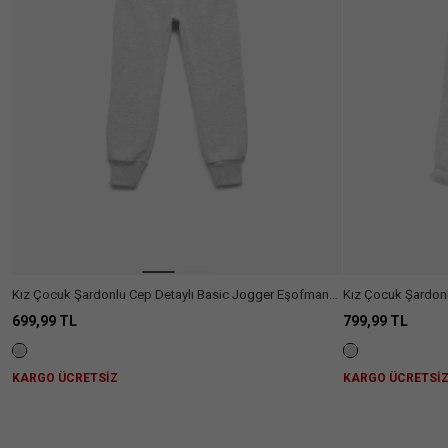
Cinsiyet
:
Kız
Çocuk
Cinsiyet
Erkek
(185)
Çocuk
Kız
(182)
Çocuk
Kategori
Kız Çocuk Şardonlu Cep Detaylı Basic Jogger Eşofman
Kız Çocuk Şardon
Alt
Altı
Altı
Kategori
699,99 TL
799,99 TL
Atlet
(8)
Külotlu
(3)
Fiyat
Bluz
(1)
Çorap
Aralığı
KARGO ÜCRETSİZ
KARGO ÜCRETSİ
Çorap
(3)
Elbise
(3)
Beden
&