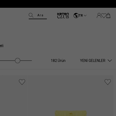
Ara
TR
ri
182 Ürün
YENI GELENLER