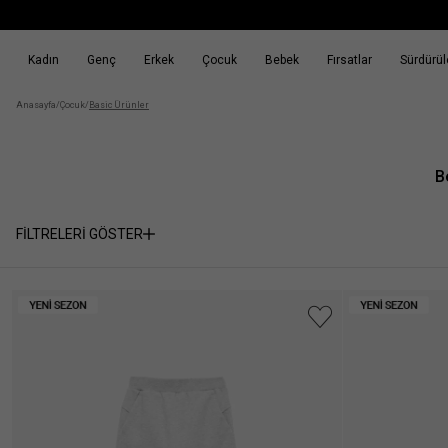
Kadın
Genç
Erkek
Çocuk
Bebek
Fırsatlar
Sürdürüle
k
Fırsatlar
Sürdürülebilirlik
Anasayfa
/
Çocuk
/
Basic Ürünler
B
FİLTRELERİ GÖSTER
Seçili
SEÇİMİ
Filtreler
TEMİZLE