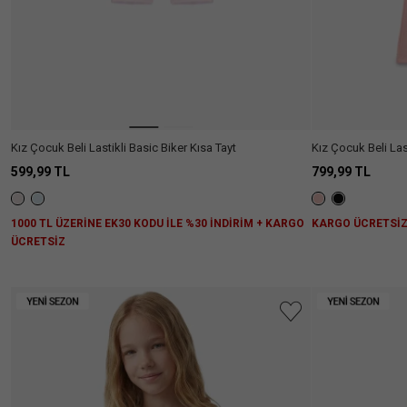
Kız Çocuk Beli Lastikli Basic Biker Kısa Tayt
Kız Çocuk Beli Las
599,99 TL
799,99 TL
1000 TL ÜZERİNE EK30 KODU İLE %30 İNDİRİM + KARGO
KARGO ÜCRETSİ
ÜCRETSİZ
Aradığını