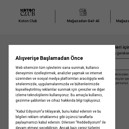
Koton Club
Mağazadan
Gel-Al
Mağaza
En güncel moda haberleri içi
Herkesten önce kaçırılmaması gereken 
Kayıt olmakla, Koton ile olan etkileşimlerinizden 
işleme almamız ve size kişiselleştirilmiş bir iç
Gizlilik Politikasını
kabul etmiş sayılıyorsunuz.
Kurumsal
Yardım
Hakkımızda
Sıkça Sorulan Sorular
Koton Blog
İptal & İade Prosedürü
Yaşama Saygı
İade Talebi Oluşturma Rehberi
Projelerimiz
Üyeliksiz Sipariş Takibi
Koton'da Kariyer
Site Haritası
Politikalarımız
Mağazalarımız