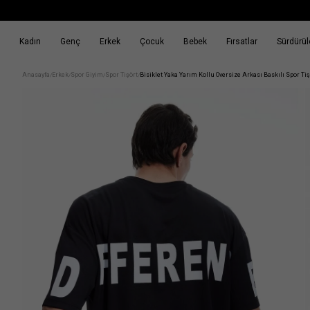
Kadın
Genç
Erkek
Çocuk
Bebek
Fırsatlar
Sürdürüle
k
Fırsatlar
Sürdürülebilirlik
Anasayfa
Erkek
Spor Giyim
Spor Tişört
Bisiklet Yaka Yarım Kollu Oversize Arkası Baskılı Spor Tiş
/
/
/
/