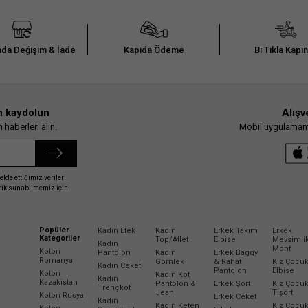
da Değişim & İade
Kapıda Ödeme
Bi Tıkla Kapı
n kaydolun
Alışv
haberleri alın.
Mobil uygulamamız
elde ettiğimiz verileri
erik sunabilmemiz için
Popüler
Kadın Etek
Kadın
Erkek Takım
Erkek
Kategoriler
Top/Atlet
Elbise
Mevsimli
Kadın
Mont
Koton
Pantolon
Kadın
Erkek Baggy
Romanya
Gömlek
& Rahat
Kız Çocu
Kadın Ceket
Pantolon
Elbise
Koton
Kadın Kot
Kadın
Kazakistan
Pantolon &
Erkek Şort
Kız Çocu
Trençkot
Jean
Tişört
Koton Rusya
Erkek Ceket
Kadın
Kadın Keten
Kız Çocu