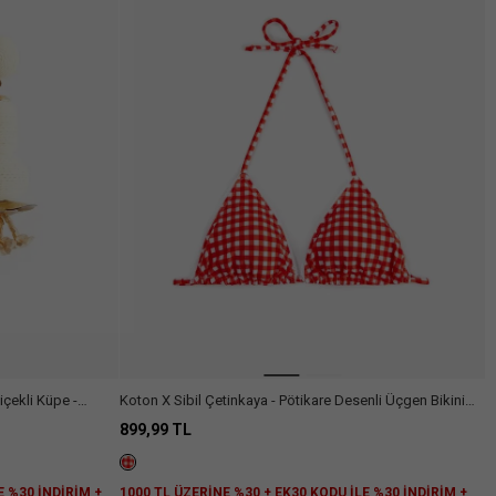
Arama
içekli Küpe -
Koton X Sibil Çetinkaya - Pötikare Desenli Üçgen Bikini
Üstü
899,99 TL
E %30 İNDİRİM +
1000 TL ÜZERİNE %30 + EK30 KODU İLE %30 İNDİRİM +