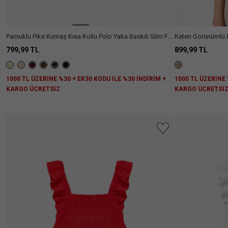
Pamuklu Pike Kumaş Kısa Kollu Polo Yaka Baskılı Slim Fit
Keten Görünümlü 
Tişört
799,99 TL
899,99 TL
1000 TL ÜZERİNE %30 + EK30 KODU İLE %30 İNDİRİM +
1000 TL ÜZERİNE 
KARGO ÜCRETSİZ
KARGO ÜCRETSİ