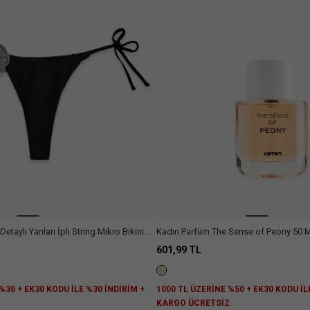
Detaylı Yanları İpli String Mikro Bikini
Kadın Parfüm The Sense of Peony 50 
601,99 TL
%30 + EK30 KODU İLE %30 İNDİRİM +
1000 TL ÜZERİNE %50 + EK30 KODU İL
Z
KARGO ÜCRETSİZ