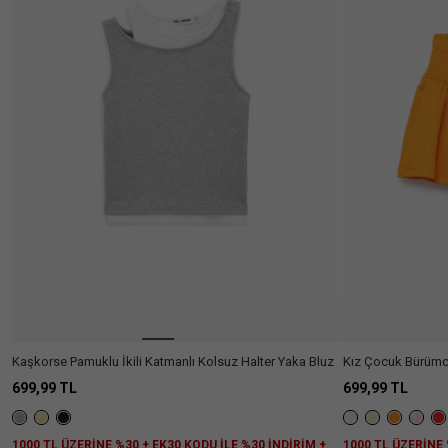
Ülke Seçiniz
Kaşkorse Pamuklu İkili Katmanlı Kolsuz Halter Yaka Bluz
Kız Çocuk Bürümcü
699,99 TL
699,99 TL
1000 TL ÜZERİNE %30 + EK30 KODU İLE %30 İNDİRİM +
1000 TL ÜZERİNE 