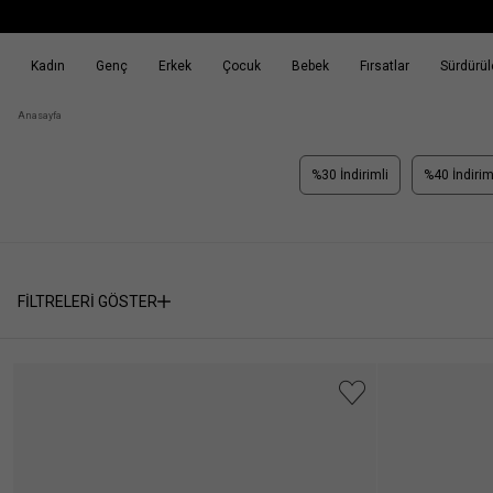
Kadın
Genç
Erkek
Çocuk
Bebek
Fırsatlar
Sürdürüle
k
Fırsatlar
Sürdürülebilirlik
Anasayfa
%30 İndirimli
%40 İndirim
FİLTRELERİ GÖSTER
Seçili
SEÇİMİ