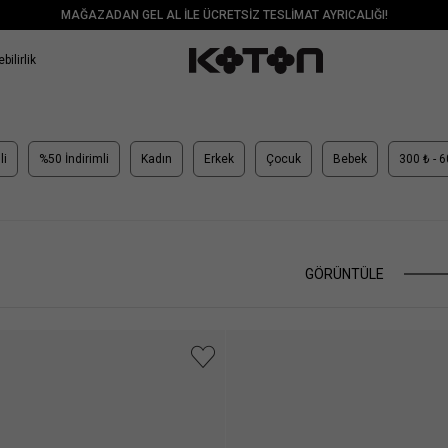
MAĞAZADAN GEL AL İLE ÜCRETSİZ TESLİMAT AYRICALIĞI!
bilirlik
li
%50 İndirimli
Kadın
Erkek
Çocuk
Bebek
300 ₺ - 
GÖRÜNTÜLE