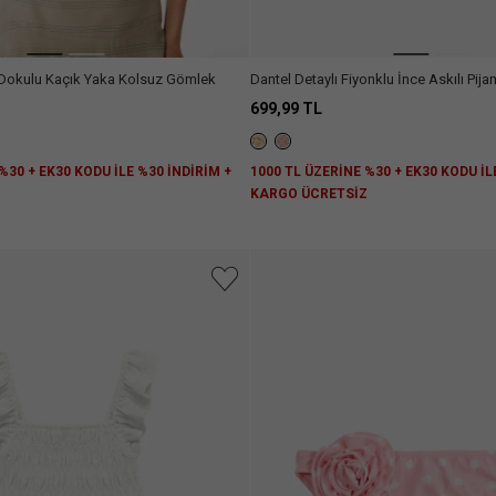
Dokulu Kaçık Yaka Kolsuz Gömlek
Dantel Detaylı Fiyonklu İnce Askılı Pij
699,99 TL
%30 + EK30 KODU İLE %30 İNDİRİM +
1000 TL ÜZERİNE %30 + EK30 KODU İL
Z
KARGO ÜCRETSİZ