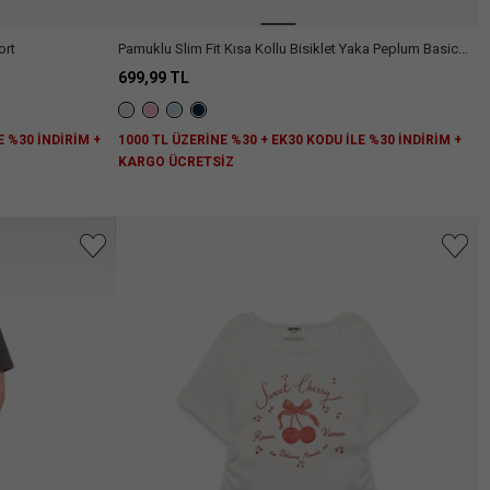
ort
Pamuklu Slim Fit Kısa Kollu Bisiklet Yaka Peplum Basic
Tişört
699,99 TL
E %30 İNDİRİM +
1000 TL ÜZERİNE %30 + EK30 KODU İLE %30 İNDİRİM +
KARGO ÜCRETSİZ