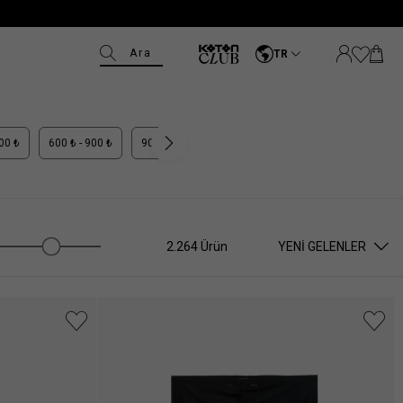
Ara
TR
600 ₺
600 ₺ - 900 ₺
900 ₺ - 1.100 ₺
1.100 ₺ +
2.264 Ürün
YENI GELENLER