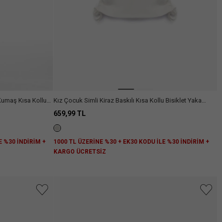
Kumaş Kısa Kollu
Kız Çocuk Simli Kiraz Baskılı Kısa Kollu Bisiklet Yaka
Pamuklu Tişört
659,99 TL
E %30 İNDİRİM +
1000 TL ÜZERİNE %30 + EK30 KODU İLE %30 İNDİRİM +
KARGO ÜCRETSİZ
niz.