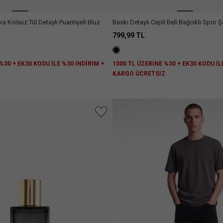
 Kolsuz Tül Detaylı Puantiyeli Bluz
Baskı Detaylı Cepli Beli Bağcıklı Spor Ş
799,99 TL
%30 + EK30 KODU İLE %30 İNDİRİM +
1000 TL ÜZERİNE %30 + EK30 KODU İL
Z
KARGO ÜCRETSİZ