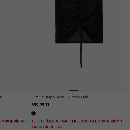
ML
Slim Fit Drapeli Mini Tül Pareo Etek
699,99 TL
E %30 İNDİRİM +
1000 TL ÜZERİNE %40 + EK30 KODU İLE %30 İNDİRİM +
KARGO ÜCRETSİZ