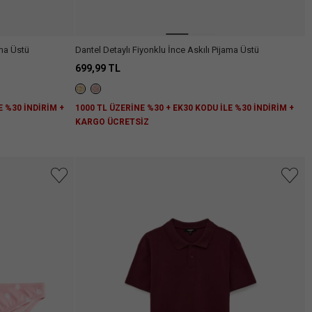
ama Üstü
Dantel Detaylı Fiyonklu İnce Askılı Pijama Üstü
699,99 TL
E %30 İNDİRİM +
1000 TL ÜZERİNE %30 + EK30 KODU İLE %30 İNDİRİM +
KARGO ÜCRETSİZ