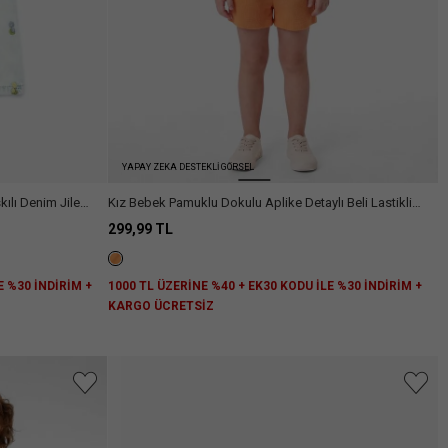
YAPAY ZEKA DESTEKLİ GÖRSEL
ılı Denim Jile
Kız Bebek Pamuklu Dokulu Aplike Detaylı Beli Lastikli
Şort
299,99 TL
E %30 İNDİRİM +
1000 TL ÜZERİNE %40 + EK30 KODU İLE %30 İNDİRİM +
KARGO ÜCRETSİZ
niz.