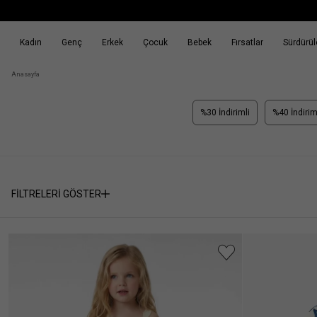
Kadın
Genç
Erkek
Çocuk
Bebek
Fırsatlar
Sürdürüle
k
Fırsatlar
Sürdürülebilirlik
Anasayfa
%30 İndirimli
%40 İndirim
FİLTRELERİ GÖSTER
Seçili
SEÇİMİ