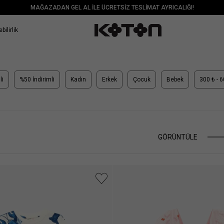
MAĞAZADAN GEL AL İLE ÜCRETSİZ TESLİMAT AYRICALIĞI!
bilirlik
li
%50 İndirimli
Kadın
Erkek
Çocuk
Bebek
300 ₺ - 
GÖRÜNTÜLE