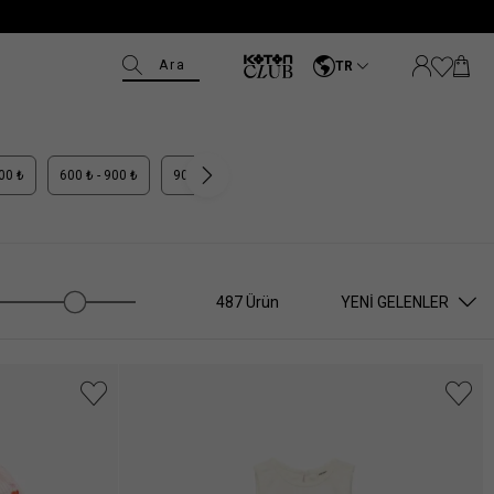
Ara
TR
600 ₺
600 ₺ - 900 ₺
900 ₺ - 1.100 ₺
1.100 ₺ +
487 Ürün
YENI GELENLER