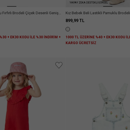
YAPAY ZEKA DESTEKLİ GÖRSEL
Fırfırlı Brodeli Çiçek Desenli Geniş
Kız Bebek Beli Lastikli Pamuklu Brodeli
899,99 TL
%30 + EK30 KODU İLE %30 İNDİRİM +
1000 TL ÜZERİNE %40 + EK30 KODU İL
Z
KARGO ÜCRETSİZ