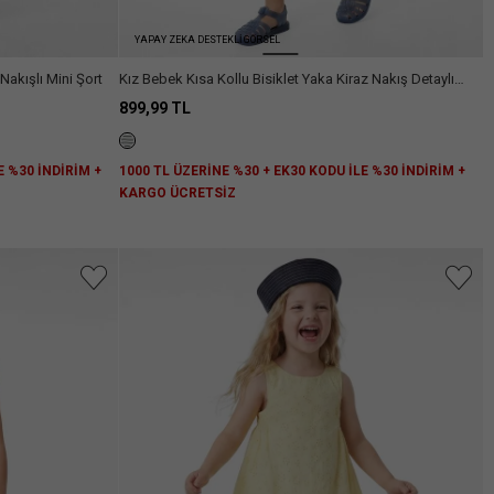
YAPAY ZEKA DESTEKLİ GÖRSEL
Nakışlı Mini Şort
Kız Bebek Kısa Kollu Bisiklet Yaka Kiraz Nakış Detaylı
Pamuklu Çizgili 2'li Set
899,99 TL
E %30 İNDİRİM +
1000 TL ÜZERİNE %30 + EK30 KODU İLE %30 İNDİRİM +
KARGO ÜCRETSİZ