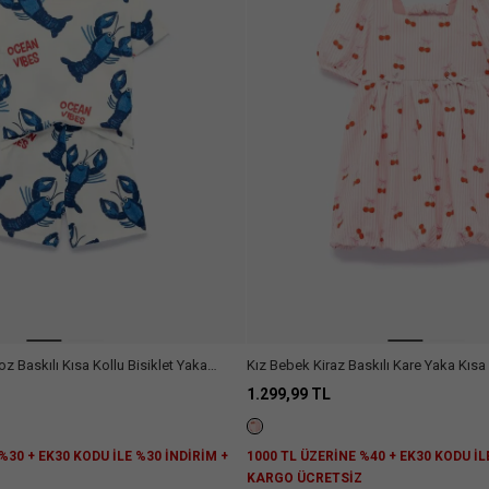
z Baskılı Kısa Kollu Bisiklet Yaka
Kız Bebek Kiraz Baskılı Kare Yaka Kısa
Şort Seti
Detaylı Pamuklu Elbise
1.299,99 TL
%30 + EK30 KODU İLE %30 İNDİRİM +
1000 TL ÜZERİNE %40 + EK30 KODU İL
Z
KARGO ÜCRETSİZ