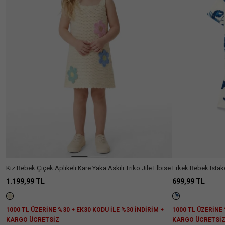
Filtreler
TEMİZLE
Cinsiyet
:
Kız
Bebek
Cinsiyet
:
Erkek
Bebek
Cinsiyet
Kadın
(6562)
Erkek
(1562)
Kız Bebek Çiçek Aplikeli Kare Yaka Askılı Triko Jile Elbise
Erkek Bebek Istako
Kız
(969)
Pamuklu Tişört ve 
1.199,99 TL
699,99 TL
Çocuk
Erkek
(336)
Çocuk
1000 TL ÜZERİNE %30 + EK30 KODU İLE %30 İNDİRİM +
1000 TL ÜZERİNE 
Kız
(250)
KARGO ÜCRETSİZ
KARGO ÜCRETSİ