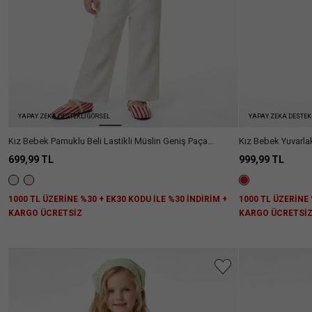
Göster
Kısa
(88)
Snoopy
(1)
Regular
(416)
Kol
2'li
(17)
Daha
Relax
(13)
Kolsuz
(84)
Fazla
3'lü
(1)
Göster
Slim
(3)
Uzun
(108)
Fit
Kol
Daha
Yarım
(1)
Fazla
Kol
Göster
YAPAY ZEKA DESTEKLİ GÖRSEL
YAPAY ZEKA DESTEK
Kız Bebek Pamuklu Beli Lastikli Müslin Geniş Paça
Kız Bebek Yuvarla
Pantolon
Karışımlı Fırfır De
699,99 TL
999,99 TL
1000 TL ÜZERİNE %30 + EK30 KODU İLE %30 İNDİRİM +
1000 TL ÜZERİNE 
KARGO ÜCRETSİZ
KARGO ÜCRETSİ
Aradığını