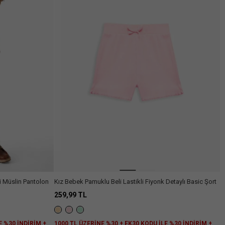
Arama
i Müslin Pantolon
Kız Bebek Pamuklu Beli Lastikli Fiyonk Detaylı Basic Şort
259,99 TL
E %30 İNDİRİM +
1000 TL ÜZERİNE %30 + EK30 KODU İLE %30 İNDİRİM +