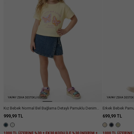
Ülke Seçiniz
YAPAY ZEKA DESTEKLİ GÖRSEL
YAPAY ZEKA DESTEK
Kız Bebek Normal Bel Bağlama Detaylı Pamuklu Denim
Erkek Bebek Pamukl
Şort Etek
999,99 TL
699,99 TL
1000 TL ÜZERİNE %30 + EK30 KODU İLE %30 İNDİRİM +
1000 TL ÜZERİNE 