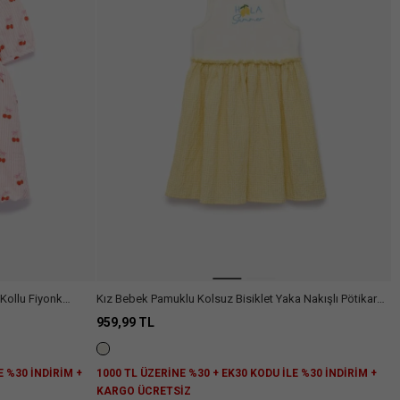
 Kollu Fiyonk
Kız Bebek Pamuklu Kolsuz Bisiklet Yaka Nakışlı Pötikareli
Elbise
959,99 TL
E %30 İNDİRİM +
1000 TL ÜZERİNE %30 + EK30 KODU İLE %30 İNDİRİM +
KARGO ÜCRETSİZ