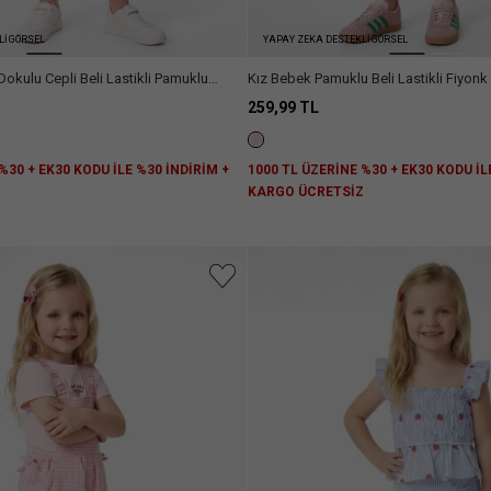
Lİ GÖRSEL
YAPAY ZEKA DESTEKLİ GÖRSEL
okulu Cepli Beli Lastikli Pamuklu
Kız Bebek Pamuklu Beli Lastikli Fiyonk 
259,99 TL
%30 + EK30 KODU İLE %30 İNDİRİM +
1000 TL ÜZERİNE %30 + EK30 KODU İL
Z
KARGO ÜCRETSİZ