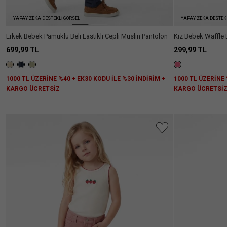
YAPAY ZEKA DESTEKLİ GÖRSEL
YAPAY ZEKA DESTEK
Erkek Bebek Pamuklu Beli Lastikli Cepli Müslin Pantolon
Kız Bebek Waffle D
Basic Mini Şort
699,99 TL
299,99 TL
1000 TL ÜZERİNE %40 + EK30 KODU İLE %30 İNDİRİM +
1000 TL ÜZERİNE 
KARGO ÜCRETSİZ
KARGO ÜCRETSİ