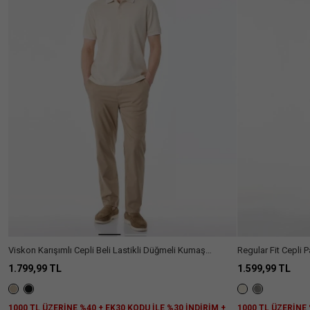
Ülke Seçiniz
Viskon Karışımlı Cepli Beli Lastikli Düğmeli Kumaş
Regular Fit Cepli 
Pantolon
Yazlık Pantolon
1.799,99 TL
1.599,99 TL
1000 TL ÜZERİNE %40 + EK30 KODU İLE %30 İNDİRİM +
1000 TL ÜZERİNE 