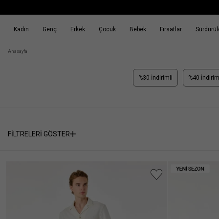
Kadın
Genç
Erkek
Çocuk
Bebek
Fırsatlar
Sürdürüle
k
Fırsatlar
Sürdürülebilirlik
Anasayfa
%30 İndirimli
%40 İndirim
FİLTRELERİ GÖSTER
Seçili
SEÇİMİ