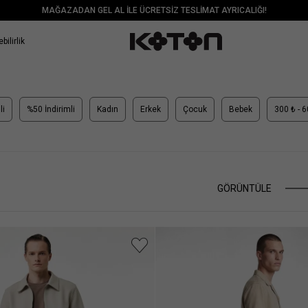
MAĞAZADAN GEL AL İLE ÜCRETSİZ TESLİMAT AYRICALIĞI!
bilirlik
li
%50 İndirimli
Kadın
Erkek
Çocuk
Bebek
300 ₺ - 
GÖRÜNTÜLE