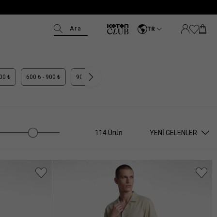
Ara
TR
600 ₺
600 ₺ - 900 ₺
900 ₺ - 1.100 ₺
1.100 ₺ +
114 Ürün
YENI GELENLER