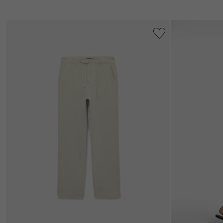
Daha
Fazla
Göster
Kategori
Atlet
(8)
Bere
(4)
Blazer
(4)
Ceket
Boxer
(3)
Ceket
(3)
Daha
Fazla
Göster
Fiyat
Aralığı
+1100₺
(114)
Beden