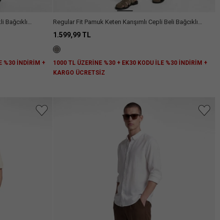
li Bağcıklı
Regular Fit Pamuk Keten Karışımlı Cepli Beli Bağcıklı
Pantolon
1.599,99 TL
E %30 İNDİRİM +
1000 TL ÜZERİNE %30 + EK30 KODU İLE %30 İNDİRİM +
KARGO ÜCRETSİZ