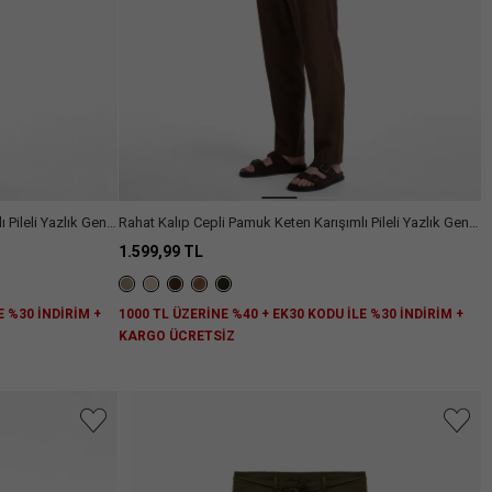
 Pileli Yazlık Geniş
Rahat Kalıp Cepli Pamuk Keten Karışımlı Pileli Yazlık Geniş
Paça Pantolon
1.599,99 TL
E %30 İNDİRİM +
1000 TL ÜZERİNE %40 + EK30 KODU İLE %30 İNDİRİM +
KARGO ÜCRETSİZ
niz.