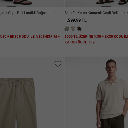
ımlı Cepli Beli Lastikli Bağcıklı
Slim Fit Keten Karışımlı Cepli Beli Lastik
Pantolon
1.599,99 TL
%30 + EK30 KODU İLE %30 İNDİRİM +
1000 TL ÜZERİNE %30 + EK30 KODU İL
Z
KARGO ÜCRETSİZ