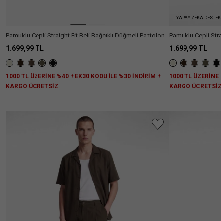
YAPAY ZEKA DESTEK
Pamuklu Cepli Straight Fit Beli Bağcıklı Düğmeli Pantolon
Pamuklu Cepli Stra
1.699,99 TL
1.699,99 TL
1000 TL ÜZERİNE %40 + EK30 KODU İLE %30 İNDİRİM +
1000 TL ÜZERİNE 
KARGO ÜCRETSİZ
KARGO ÜCRETSİ