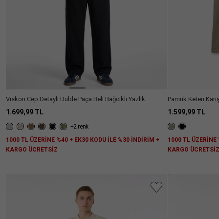
Daha
Slim
(85)
Fazla
Fit
Göster
Straight
(1)
Viskon Cep Detaylı Duble Paça Beli Bağcıklı Yazlık
Pamuk Keten Karışı
Pantolon
Pantolon
1.699,99 TL
1.599,99 TL
+2 renk
1000 TL ÜZERİNE %40 + EK30 KODU İLE %30 İNDİRİM +
1000 TL ÜZERİNE 
KARGO ÜCRETSİZ
KARGO ÜCRETSİ
Aradığını