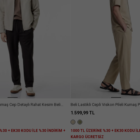
Kumaş Cep Detaylı Rahat Kesim Beli
Beli Lastikli Cepli Viskon Pileli Kumaş 
1.599,99 TL
%30 + EK30 KODU İLE %30 İNDİRİM +
1000 TL ÜZERİNE %30 + EK30 KODU İL
Z
KARGO ÜCRETSİZ