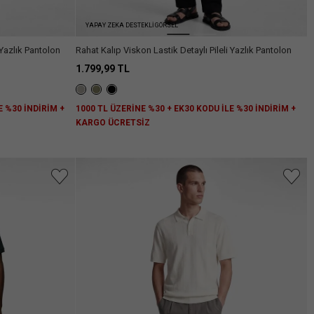
YAPAY ZEKA DESTEKLİ GÖRSEL
 Yazlık Pantolon
Rahat Kalıp Viskon Lastik Detaylı Pileli Yazlık Pantolon
1.799,99 TL
E %30 İNDİRİM +
1000 TL ÜZERİNE %30 + EK30 KODU İLE %30 İNDİRİM +
KARGO ÜCRETSİZ