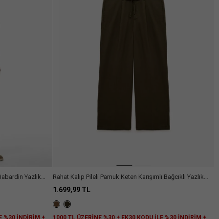
Arama
 Gabardin Yazlık
Rahat Kalıp Pileli Pamuk Keten Karışımlı Bağcıklı Yazlık
Pantolon
1.699,99 TL
E %30 İNDİRİM +
1000 TL ÜZERİNE %30 + EK30 KODU İLE %30 İNDİRİM +