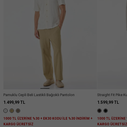
Filtreler
TEMİZLE
Cinsiyet
:
Erkek
Kategori
:
Pantolon
Cinsiyet
Kadın
(612)
Erkek
(114)
Kız
(64)
Pamuklu Cepli Beli Lastikli Bağcıklı Pantolon
Straight Fit Pike 
Çocuk
Bağcıklı Pantolon
1.499,99 TL
1.599,99 TL
Erkek
(15)
Bebek
1000 TL ÜZERİNE %30 + EK30 KODU İLE %30 İNDİRİM +
1000 TL ÜZERİNE 
Erkek
(10)
Çocuk
KARGO ÜCRETSİZ
KARGO ÜCRETSİ