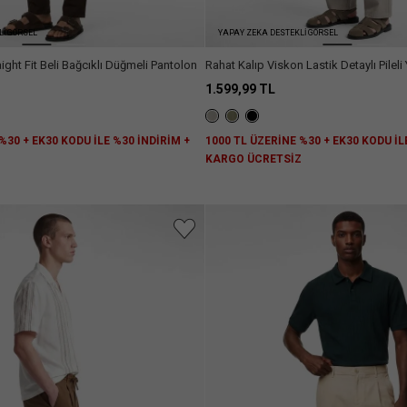
Lİ GÖRSEL
YAPAY ZEKA DESTEKLİ GÖRSEL
ight Fit Beli Bağcıklı Düğmeli Pantolon
Rahat Kalıp Viskon Lastik Detaylı Pileli
1.599,99 TL
%30 + EK30 KODU İLE %30 İNDİRİM +
1000 TL ÜZERİNE %30 + EK30 KODU İL
Z
KARGO ÜCRETSİZ