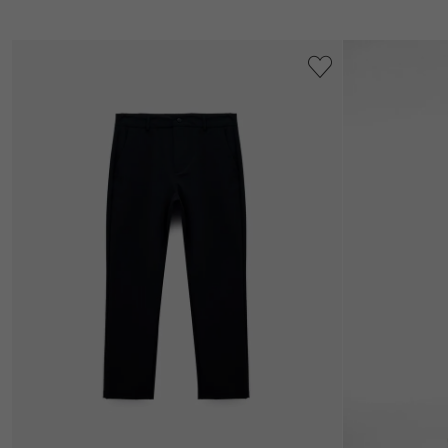
Daha
Fazla
Göster
Kategori
Atlet
(7)
Bere
(4)
Blazer
(5)
Ceket
Boxer
(6)
Ceket
(3)
Daha
Fazla
Göster
Fiyat
Aralığı
+1100₺
(135)
Beden