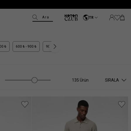
Ara
TR
600 ₺
600 ₺ - 900 ₺
900 ₺ - 1.100 ₺
1.100 ₺ +
135 Ürün
SIRALA