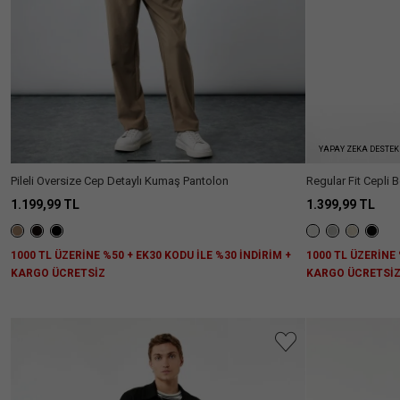
Daha
Slim
(101)
Fazla
Fit
Göster
Straight
(1)
YAPAY ZEKA DESTEK
Pileli Oversize Cep Detaylı Kumaş Pantolon
Regular Fit Cepli 
1.199,99 TL
1.399,99 TL
1000 TL ÜZERİNE %50 + EK30 KODU İLE %30 İNDİRİM +
1000 TL ÜZERİNE 
KARGO ÜCRETSİZ
KARGO ÜCRETSİ
Aradığını