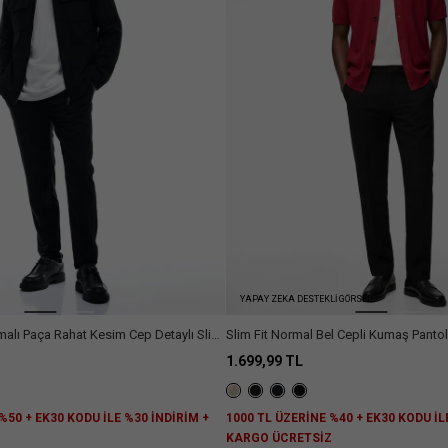
YAPAY ZEKA DESTEKLİ GÖRSEL
amalı Paça Rahat Kesim Cep Detaylı Slim
Slim Fit Normal Bel Cepli Kumaş Panto
1.699,99 TL
%50 + EK30 KODU İLE %30 İNDİRİM +
1000 TL ÜZERİNE %40 + EK30 KODU İL
Z
KARGO ÜCRETSİZ