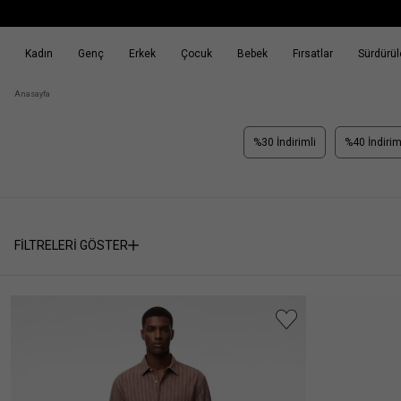
Kadın
Genç
Erkek
Çocuk
Bebek
Fırsatlar
Sürdürüle
k
Fırsatlar
Sürdürülebilirlik
Anasayfa
%30 İndirimli
%40 İndirim
FİLTRELERİ GÖSTER
Seçili
SEÇİMİ