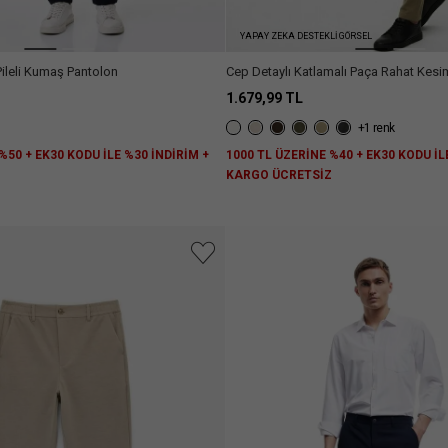
YAPAY ZEKA DESTEKLİ GÖRSEL
Pileli Kumaş Pantolon
Cep Detaylı Katlamalı Paça Rahat Kesim
Pantolon
1.679,99 TL
+1 renk
%50 + EK30 KODU İLE %30 İNDİRİM +
1000 TL ÜZERİNE %40 + EK30 KODU İL
Z
KARGO ÜCRETSİZ