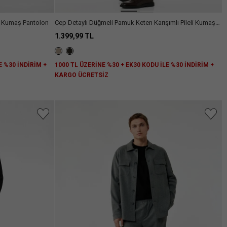
li Kumaş Pantolon
Cep Detaylı Düğmeli Pamuk Keten Karışımlı Pileli Kumaş
Pantolon
1.399,99 TL
E %30 İNDİRİM +
1000 TL ÜZERİNE %30 + EK30 KODU İLE %30 İNDİRİM +
KARGO ÜCRETSİZ