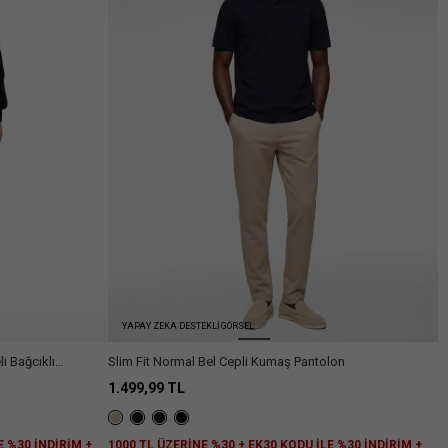
Arama
YAPAY ZEKA DESTEKLİ GÖRSEL
i Bağcıklı
Slim Fit Normal Bel Cepli Kumaş Pantolon
1.499,99 TL
E %30 İNDİRİM +
1000 TL ÜZERİNE %30 + EK30 KODU İLE %30 İNDİRİM +