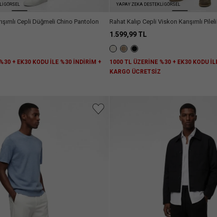
Lİ GÖRSEL
YAPAY ZEKA DESTEKLİ GÖRSEL
rışımlı Cepli Düğmeli Chino Pantolon
Rahat Kalıp Cepli Viskon Karışımlı Pile
1.599,99 TL
%30 + EK30 KODU İLE %30 İNDİRİM +
1000 TL ÜZERİNE %30 + EK30 KODU İL
Z
KARGO ÜCRETSİZ