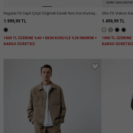
YAPAY ZEKA DESTEK
Renk
38
40
42
44
Regular Fit Cepli Çıtçıt Düğmeli Esnek Non Iron Kumaş
Slim Fit Viskon Ka
Pantolon
1.999,99 TL
1.499,99 TL
Kumaş
46
48
Tipi
Daha
1000 TL ÜZERİNE %40 + EK30 KODU İLE %30 İNDİRİM +
1000 TL ÜZERİNE 
Fazla
Boy
KARGO ÜCRETSİZ
KARGO ÜCRETSİ
Göster
Keten
(3)
Bilek
(7)
Silüet
Boy
Keten
(33)
Karışımlı
Uzun
(128)
Bel
Pike
(10)
Yüksekliği
Chino
(1)
Interlock
(2)
Standart
(134)
Fit
Geniş
(4)
Müslin
(5)
Bel
Paça
Daha
Yüksek
(1)
Klasik
(14)
Fazla
Bel
Göster
Paraşüt
(1)
Oversize
(1)
Pantolon
Regular
(25)
Relax
(1)
Fit
Relax
(7)