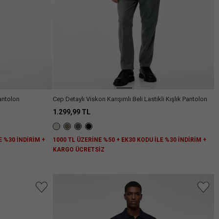
antolon
Cep Detaylı Viskon Karışımlı Beli Lastikli Kışlık Pantolon
1.299,99 TL
E %30 İNDİRİM +
1000 TL ÜZERİNE %50 + EK30 KODU İLE %30 İNDİRİM +
KARGO ÜCRETSİZ
niz.