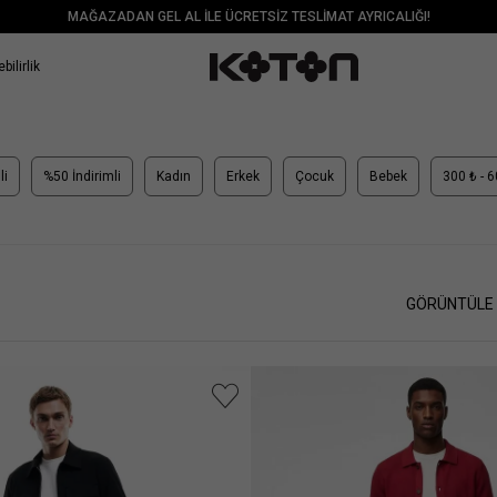
MAĞAZADAN GEL AL İLE ÜCRETSİZ TESLİMAT AYRICALIĞI!
bilirlik
li
%50 İndirimli
Kadın
Erkek
Çocuk
Bebek
300 ₺ - 
GÖRÜNTÜLE