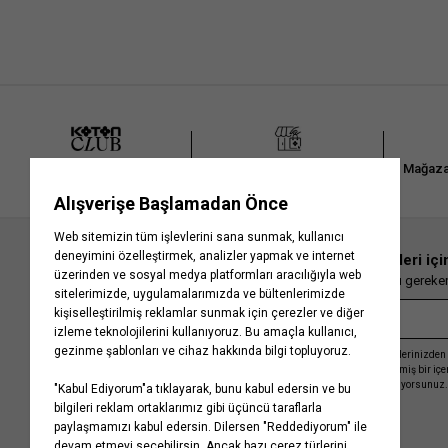
Relax
(1)
Kol
Boyu
Kısa
(1)
Kol
Koton Club
Mağazadan
Gel-Al
Mağaza
En güncel moda haberleri içi
Herkesten önce kaçırılmaması gereken 
Kayıt olmakla, Koton ile olan etkileşimlerinizden 
işleme almamız ve size kişiselleştirilmiş bir iç
Gizlilik Politikasını
kabul etmiş sayılıyorsunuz.
Kurumsal
Yardım