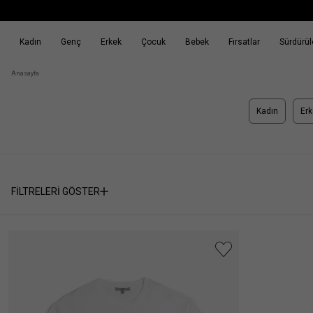
Kadın
Genç
Erkek
Çocuk
Bebek
Fırsatlar
Sürdürüle
k
Fırsatlar
Sürdürülebilirlik
Anasayfa
Kadın
Erk
FİLTRELERİ GÖSTER
Seçili
SEÇİMİ
Filtreler
TEMİZLE
Cinsiyet
:
Erkek