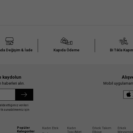
da Değişim & İade
Kapıda Ödeme
Bi Tıkla Kapı
n kaydolun
Alışv
haberleri alın.
Mobil uygulamamız
elde ettiğimiz verileri
erik sunabilmemiz için
Popüler
Kadın Etek
Kadın
Erkek Takım
Erkek
Kategoriler
Top/Atlet
Elbise
Mevsimli