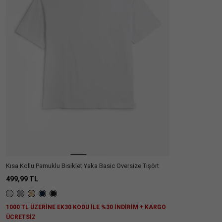
Kategori
:
Tişört
Cinsiyet
Erkek
(1)
Kadın
(1)
Kız
(1)
Çocuk
Kategori
Deniz
(1)
Şortu
Kısa Kollu Pamuklu Bisiklet Yaka Basic Oversize Tişört
Parfüm
(2)
499,99 TL
Tişört
(1)
1000 TL ÜZERİNE EK30 KODU İLE %30 İNDİRİM + KARGO
Fiyat
Aralığı
ÜCRETSİZ