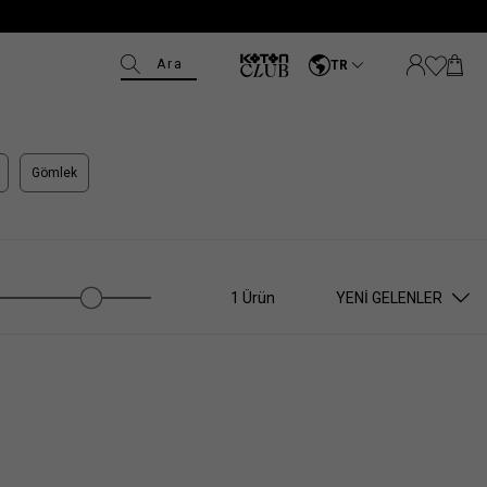
Ara
TR
Gömlek
1 Ürün
YENI GELENLER